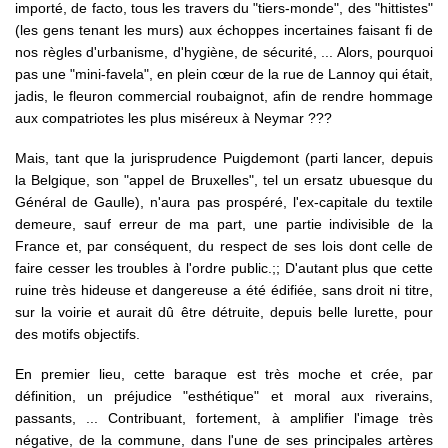
importé, de facto, tous les travers du "tiers-monde", des "hittistes"
(les gens tenant les murs) aux échoppes incertaines faisant fi de
nos règles d'urbanisme, d'hygiène, de sécurité, ... Alors, pourquoi
pas une "mini-favela", en plein cœur de la rue de Lannoy qui était,
jadis, le fleuron commercial roubaignot, afin de rendre hommage
aux compatriotes les plus miséreux à Neymar ???
Mais, tant que la jurisprudence Puigdemont (parti lancer, depuis
la Belgique, son "appel de Bruxelles", tel un ersatz ubuesque du
Général de Gaulle), n'aura pas prospéré, l'ex-capitale du textile
demeure, sauf erreur de ma part, une partie indivisible de la
France et, par conséquent, du respect de ses lois dont celle de
faire cesser les troubles à l'ordre public.;; D'autant plus que cette
ruine très hideuse et dangereuse a été édifiée, sans droit ni titre,
sur la voirie et aurait dû être détruite, depuis belle lurette, pour
des motifs objectifs.
En premier lieu, cette baraque est très moche et crée, par
définition, un préjudice "esthétique" et moral aux riverains,
passants, ... Contribuant, fortement, à amplifier l'image très
négative, de la commune, dans l'une de ses principales artères