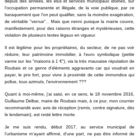
depuis des années, les élus et services municipaux idoines, sur
l'occupation permanente et illégale, de la voie publique, par ce
baraquement que l'on peut qualifier, sans la moindre exagération,
de véritable "verrue"... Mais que nenni puisque la mairie couvre,
manifestement, pour des raisons étranges et mystérieuses, cette
violation de plusieurs textes légaux en vigueur.
Il est légitime pour les propriétaires, du secteur, de ne pas voir
réduire, leur patrimoine immobilier, à l'euro symbolique (petite
vanne sur les "maisons à 1 €"), via la très mauvaise réputation de
Roubaix et ce genre d'éléments aggravants car qui voudrait en
payer, le prix fort, pour vivre à proximité de cette immondice qui
pollue, tous azimuts, l'environnement ???
Quant à moi-même, j'ai saisi, en ce sens, le 18 novembre 2016,
Guillaume Delbar, maire de Roubaix mais, à ce jour, mon courrier
recommandé avec avis de réception (remis, contre signature, dès
le lendemain), est resté lettre morte.
Je me suis rendu, début 2017, au service municipal de
l'urbanisme m'ayant affirmé, d'une part, ne pas être informé de