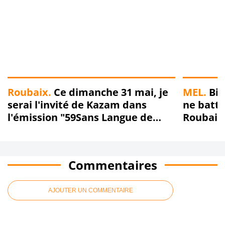
Roubaix.
Ce dimanche 31 mai, je
MEL.
Bie
serai l'invité de Kazam dans
ne battra
l'émission "59Sans Langue de
Roubaign
Bois" sur Radio Boomerang !!!
Roubais
nos oign
Commentaires
AJOUTER UN COMMENTAIRE