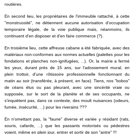
routières.
En second lieu, les propriétaires de l'immeuble rattaché, à cette
"monstruosité", ne détiennent aucune autorisation d'occupation
temporaire légale, de la voie publique mais, néanmoins, ils
continuent d'en disposer et d'en faire commerce (?).
En troisième lieu, cette affreuse cabane a été fabriquée, avec des
matériaux non-conformes aux normes actuelles (palettes pour les
fondations et planches non-ignifugées, ...). Or, la mairie a fermé
les yeux, durant près de 15 ans, sur l'adossement mural, en
plein trottoir, d'une rôtissoire professionnelle fonctionnant du
matin au soir (transférée, à présent, en face). Tiens, nos "bobos"
de céans élus ou pas pleurant, avec une sincérité vraie ou
supposée, sur le sort de la planète et de ses occupants, ne
s'inquiètent pas, dans ce contexte, des moult nuisances (odeurs,
fumée, insécurité, ...) pour les riverains ???
En n'omettant pas, la "faune" diverse et variée y résidant (rats,
souris, cafards, ...) que les passants motorisés ou pédestres
voient, même en plein jour, entrer et sortir de son "antre" !!!