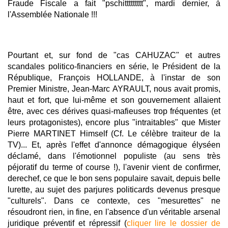
Fraude Fiscale a fait "pschittttttttt", mardi dernier, à
l'Assemblée Nationale !!!
Pourtant et, sur fond de "cas CAHUZAC" et autres
scandales politico-financiers en série, le Président de la
République, François HOLLANDE, à l'instar de son
Premier Ministre, Jean-Marc AYRAULT, nous avait promis,
haut et fort, que lui-même et son gouvernement allaient
être, avec ces dérives quasi-mafieuses trop fréquentes (et
leurs protagonistes), encore plus "intraitables" que Mister
Pierre MARTINET Himself (Cf. Le célèbre traiteur de la
TV)... Et, après l'effet d'annonce démagogique élyséen
déclamé, dans l'émotionnel populiste (au sens très
péjoratif du terme of course !), l'avenir vient de confirmer,
derechef, ce que le bon sens populaire savait, depuis belle
lurette, au sujet des parjures politicards devenus presque
"culturels". Dans ce contexte, ces "mesurettes" ne
résoudront rien, in fine, en l'absence d'un véritable arsenal
juridique préventif et répressif (
cliquer lire le dossier de