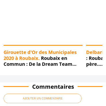
Girouette d'Or des Municipales
Delbarie
2020 à Roubaix.
Roubaix en
: Roubai
Commun : De la Dream Team
père....
affirmée à la Nightmare Team
absurde 
confirmée... Chronique d'un
enfumage annoncé !!!
Commentaires
AJOUTER UN COMMENTAIRE