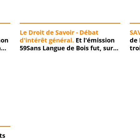
Le Droit de Savoir - Débat
SAV
non
d'intérêt général.
Et l'émission
de 
hur
59Sans Langue de Bois fut, sur
tro
Radio Boomerang, dans la joie,
tra
la bonne humeur et sans langue
de bois... Replay !!!
ts