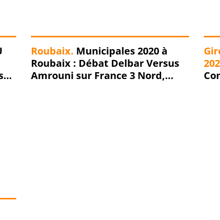
U
Roubaix.
Municipales 2020 à
Gir
Roubaix : Débat Delbar Versus
202
st-
Amrouni sur France 3 Nord,
Co
lundi 15 juin à 18H00... Les
aff
questions qui devraient être
con
posées selon mizote !!!
enf