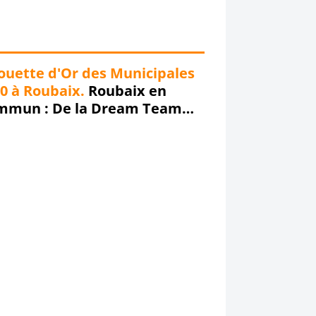
ouette d'Or des Municipales
0 à Roubaix.
Roubaix en
mmun : De la Dream Team
irmée à la Nightmare Team
firmée... Chronique d'un
umage annoncé !!!