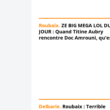
Roubaix.
ZE BIG MEGA LOL D
JOUR : Quand Titine Aubry
rencontre Doc Amrouni, qu'e
ce qu'ils s'racontent ??? Des
histoires de Lillois oui oui !!!
Delbarie.
Roubaix : Terrible