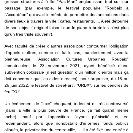
grosses structures à l'effet "Pac-Man" engloutissant tout sur leur
passage (par exemple, le festival populaire "Roubaix à
l'Accordéon" qui avait le mérite de permettre des animations dans
divers lieux à travers la ville : cafés, restaurants, ... A été détourné
de son objectif originel faisant que le piano à bretelles n'est plus
qu'un très triste souvenir).
Avec faculté de créer d'autres assos pour contourner l'obligation
d'appels d'offres, comme ce fut le cas, manifestement, avec la
bienheureuse "Association Cultures Urbaines Roubaix"
immatriculée, le 23 novembre 2021, ayant bénéficié d'une
subvention colossale (il est question d'un million d'euros mais ça
doit concerner que les aides directes), pour organiser, du 15 au
26 juin 2022, le festival de street-art : "URBX", sur les cendres de
feu "XU".
Un événement de "luxe" choquant, indécent et très controversé
(dans la ville la plus pauvre de France, ça fait quand même
tache), sauf par l'opposition l'ayant plébiscité et en
redemandant, alors que nonobstant d'énormes fonds publics
alloués, la privatisation du centre-ville, ... Il a été fixé une entrée à