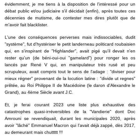
évidemment, je me tiens à la disposition de l'intéressé pour un
débat public et/ou judiciaire s'il décidait (enfin), après toutes ces
décennies de mutisme, de contester mes dires plutôt que de
m'avoir fait blacklister.
L'une des conséquences perverses mais indissociables, dudit
"système", fut d'hystériser le petit landerneau politicard roubaisien
qui, en s'inspirant de "Highlander", avait pigé qu'il devait n'en
rester qu'un (de béni-oui-oui "gamelard") pour ronger les os
lancés par René V qui, en manipulateur très rusé et peu
scrupuleux, avait compris tout le sens de l'adage : "diviser pour
mieux régner" provenant de la locution latine : "divide ut regnes"
prêtée, au Roi Philippe II de Macédoine (le daron d'Alexandre le
Grand), au 4ème Siècle avant J.C.
Et, je ferai courant 2023 une liste plus exhaustive des
catastrophes quasi-irréversibles de la "Vandierie" dont Doc
Amrouni se revendiquait, durant les municipales 2020, après
avoir "lâché" Emmanuel Macron qui l'avait déjà zappé, dès 2017,
au demeurant mais chuttttt !!!