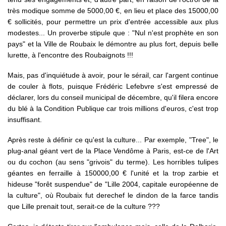
très modique somme de 5000,00 €, en lieu et place des 15000,00
€ sollicités, pour permettre un prix d'entrée accessible aux plus
modestes... Un proverbe stipule que : "Nul n'est prophète en son
pays" et la Ville de Roubaix le démontre au plus fort, depuis belle
lurette, à l'encontre des Roubaignots !!!
Mais, pas d'inquiétude à avoir, pour le sérail, car l'argent continue
de couler à flots, puisque Frédéric Lefebvre s'est empressé de
déclarer, lors du conseil municipal de décembre, qu'il filera encore
du blé à la Condition Publique car trois millions d'euros, c'est trop
insuffisant.
Après reste à définir ce qu'est la culture... Par exemple, "Tree", le
plug-anal géant vert de la Place Vendôme à Paris, est-ce de l'Art
ou du cochon (au sens "grivois" du terme). Les horribles tulipes
géantes en ferraille à 150000,00 € l'unité et la trop zarbie et
hideuse "forêt suspendue" de "Lille 2004, capitale européenne de
la culture", où Roubaix fut derechef le dindon de la farce tandis
que Lille prenait tout, serait-ce de la culture ???