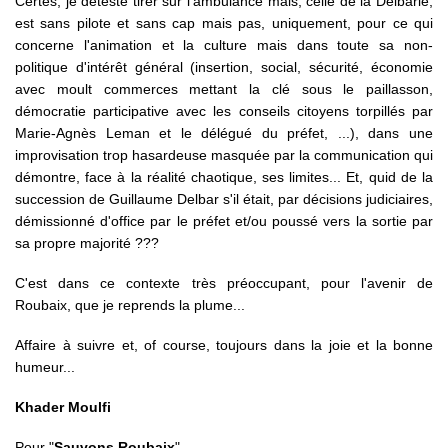
Certes, je déteste tirer sur l'ambulance mais, celle de la Delbarie,
est sans pilote et sans cap mais pas, uniquement, pour ce qui
concerne l'animation et la culture mais dans toute sa non-
politique d'intérêt général (insertion, social, sécurité, économie
avec moult commerces mettant la clé sous le paillasson,
démocratie participative avec les conseils citoyens torpillés par
Marie-Agnès Leman et le délégué du préfet, ...), dans une
improvisation trop hasardeuse masquée par la communication qui
démontre, face à la réalité chaotique, ses limites... Et, quid de la
succession de Guillaume Delbar s'il était, par décisions judiciaires,
démissionné d'office par le préfet et/ou poussé vers la sortie par
sa propre majorité ???
C'est dans ce contexte très préoccupant, pour l'avenir de
Roubaix, que je reprends la plume...
Affaire à suivre et, of course, toujours dans la joie et la bonne
humeur...
Khader Moulfi
Pour "
Sauvons Roubaix
"