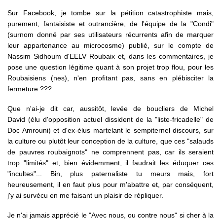
Sur Facebook, je tombe sur la pétition catastrophiste mais,
purement, fantaisiste et outrancière, de l'équipe de la "Condi"
(surnom donné par ses utilisateurs récurrents afin de marquer
leur appartenance au microcosme) publié, sur le compte de
Nassim Sidhoum d'EELV Roubaix et, dans les commentaires, je
pose une question légitime quant à son projet trop flou, pour les
Roubaisiens (nes), n'en profitant pas, sans en plébisciter la
fermeture ???
Que n'ai-je dit car, aussitôt, levée de boucliers de Michel
David (élu d'opposition actuel dissident de la "liste-fricadelle" de
Doc Amrouni) et d'ex-élus martelant le sempiternel discours, sur
la culture ou plutôt leur conception de la culture, que ces "salauds
de pauvres roubaignots" ne comprennent pas, car ils seraient
trop "limités" et, bien évidemment, il faudrait les éduquer ces
"incultes"... Bin, plus paternaliste tu meurs mais, fort
heureusement, il en faut plus pour m'abattre et, par conséquent,
j'y ai survécu en me faisant un plaisir de répliquer.
Je n'ai jamais apprécié le "Avec nous, ou contre nous" si cher à la