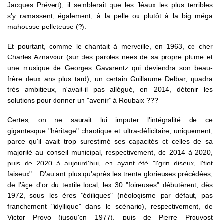
Jacques Prévert), il semblerait que les fléaux les plus terribles
s'y ramassent, également, à la pelle ou plutôt à la big méga
mahousse pelleteuse (?).
Et pourtant, comme le chantait à merveille, en 1963, ce cher
Charles Aznavour (sur des paroles nées de sa propre plume et
une musique de Georges Gavarentz qui deviendra son beau-
frère deux ans plus tard), un certain Guillaume Delbar, quadra
très ambitieux, n'avait-il pas allégué, en 2014, détenir les
solutions pour donner un "avenir" à Roubaix ???
Certes, on ne saurait lui imputer l'intégralité de ce
gigantesque "héritage" chaotique et ultra-déficitaire, uniquement,
parce qu'il avait trop surestimé ses capacités et celles de sa
majorité au conseil municipal, respectivement, de 2014 à 2020,
puis de 2020 à aujourd'hui, en ayant été "l'grin diseux, l'tiot
faiseux"... D'autant plus qu'après les trente glorieuses précédées,
de l'âge d'or du textile local, les 30 "foireuses" débutèrent, dès
1972, sous les ères "édiliques" (néologisme par défaut, pas
franchement "idyllique" dans le scénario), respectivement, de
Victor Provo (jusqu'en 1977), puis de Pierre Prouvost