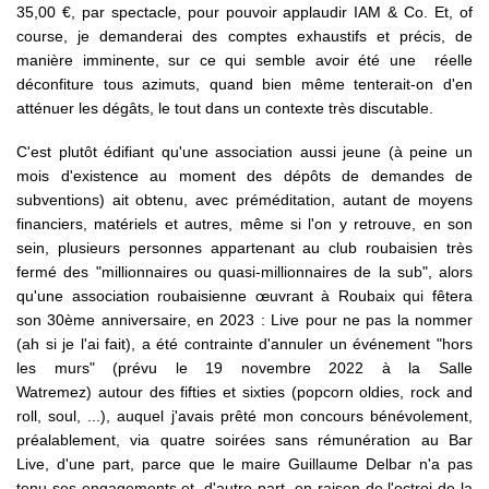
35,00 €, par spectacle, pour pouvoir applaudir IAM & Co. Et, of
course, je demanderai des comptes exhaustifs et précis, de
manière imminente, sur ce qui semble avoir été une réelle
déconfiture tous azimuts, quand bien même tenterait-on d'en
atténuer les dégâts, le tout dans un contexte très discutable.
C'est plutôt édifiant qu'une association aussi jeune (à peine un
mois d'existence au moment des dépôts de demandes de
subventions) ait obtenu, avec préméditation, autant de moyens
financiers, matériels et autres, même si l'on y retrouve, en son
sein, plusieurs personnes appartenant au club roubaisien très
fermé des "millionnaires ou quasi-millionnaires de la sub", alors
qu'une association roubaisienne œuvrant à Roubaix qui fêtera
son 30ème anniversaire, en 2023 : Live pour ne pas la nommer
(ah si je l'ai fait), a été contrainte d'annuler un événement "hors
les murs" (prévu le 19 novembre 2022 à la Salle
Watremez) autour des fifties et sixties (popcorn oldies, rock and
roll, soul, ...), auquel j'avais prêté mon concours bénévolement,
préalablement, via quatre soirées sans rémunération au Bar
Live, d'une part, parce que le maire Guillaume Delbar n'a pas
tenu ses engagements et, d'autre part, en raison de l'octroi de la