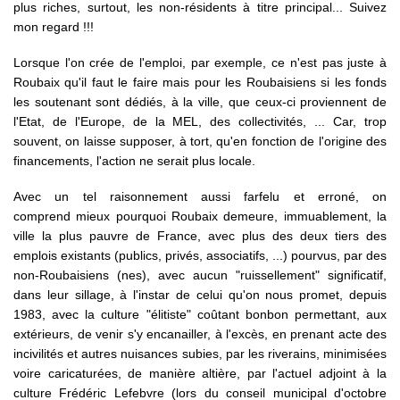
plus riches, surtout, les non-résidents à titre principal... Suivez
mon regard !!!
Lorsque l'on crée de l'emploi, par exemple, ce n'est pas juste à
Roubaix qu'il faut le faire mais pour les Roubaisiens si les fonds
les soutenant sont dédiés, à la ville, que ceux-ci proviennent de
l'Etat, de l'Europe, de la MEL, des collectivités, ... Car, trop
souvent, on laisse supposer, à tort, qu'en fonction de l'origine des
financements, l'action ne serait plus locale.
Avec un tel raisonnement aussi farfelu et erroné, on
comprend mieux pourquoi Roubaix demeure, immuablement, la
ville la plus pauvre de France, avec plus des deux tiers des
emplois existants (publics, privés, associatifs, ...) pourvus, par des
non-Roubaisiens (nes), avec aucun "ruissellement" significatif,
dans leur sillage, à l'instar de celui qu'on nous promet, depuis
1983, avec la culture "élitiste" coûtant bonbon permettant, aux
extérieurs, de venir s'y encanailler, à l'excès, en prenant acte des
incivilités et autres nuisances subies, par les riverains, minimisées
voire caricaturées, de manière altière, par l'actuel adjoint à la
culture Frédéric Lefebvre (lors du conseil municipal d'octobre