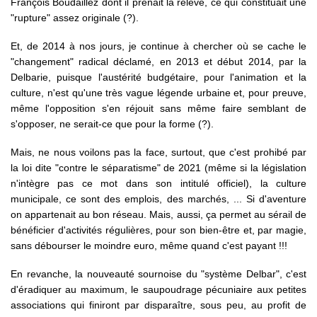
François Boudaillez dont il prenait la relève, ce qui constituait une
"rupture" assez originale (?).
Et, de 2014 à nos jours, je continue à chercher où se cache le
"changement" radical déclamé, en 2013 et début 2014, par la
Delbarie, puisque l'austérité budgétaire, pour l'animation et la
culture, n'est qu'une très vague légende urbaine et, pour preuve,
même l'opposition s'en réjouit sans même faire semblant de
s'opposer, ne serait-ce que pour la forme (?).
Mais, ne nous voilons pas la face, surtout, que c'est prohibé par
la loi dite "contre le séparatisme" de 2021 (même si la législation
n'intègre pas ce mot dans son intitulé officiel), la culture
municipale, ce sont des emplois, des marchés, ... Si d'aventure
on appartenait au bon réseau. Mais, aussi, ça permet au sérail de
bénéficier d'activités régulières, pour son bien-être et, par magie,
sans débourser le moindre euro, même quand c'est payant !!!
En revanche, la nouveauté sournoise du "système Delbar", c'est
d'éradiquer au maximum, le saupoudrage pécuniaire aux petites
associations qui finiront par disparaître, sous peu, au profit de