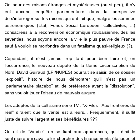
Or, pour des raisons étranges et mystérieuses (ou si peu), il n'y
eut aucune enquête parlementaire dans la perspective
de s'interroger sur les raisons qui ont fait que, malgré les sommes
astronomiques (Etat, Fonds Social Européen, collectivités, ...)
consacrées à la reconversion économique roubaisienne, dès les
seventies, nous soyons encore la ville la plus pauvre de France
sauf à vouloir se morfondre dans un fatalisme quasi-religieux (?).
Cependant, il n'est jamais trop tard pour bien faire et, en
l'occurrence, le nouveau député de la 8ème circonscription du
Nord, David Guiraud (LFI/NUPES) pourrait se saisir, de ce dossier
"explosif", histoire de nous démontrer qu'il n'est pas un
"parlementaire placebo" et, de préférence avant la "dissolution",
sans vouloir jouer l'oiseau de mauvais augure.
Les adeptes de la cultissime série TV : "X-Files : Aux frontières du
réel" diraient que la vérité est ailleurs... Fréquemment, il suffit
juste de suivre l'argent et ses bénéficiaires ???
On dit de "Vandie", en se fiant aux apparences, qu'il était le
seul maire qui savait aller chercher des financements étatiques et