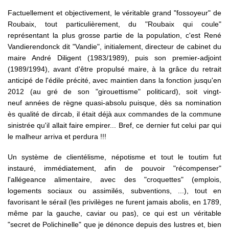
Factuellement et objectivement, le véritable grand "fossoyeur" de
Roubaix, tout particulièrement, du "Roubaix qui coule"
représentant la plus grosse partie de la population, c'est René
Vandierendonck dit "Vandie", initialement, directeur de cabinet du
maire André Diligent (1983/1989), puis son premier-adjoint
(1989/1994), avant d'être propulsé maire, à la grâce du retrait
anticipé de l'édile précité, avec maintien dans la fonction jusqu'en
2012 (au gré de son "girouettisme" politicard), soit vingt-
neuf années de règne quasi-absolu puisque, dès sa nomination
ès qualité de dircab, il était déjà aux commandes de la commune
sinistrée qu'il allait faire empirer... Bref, ce dernier fut celui par qui
le malheur arriva et perdura !!!
Un système de clientélisme, népotisme et tout le toutim fut
instauré, immédiatement, afin de pouvoir "récompenser"
l'allégeance alimentaire, avec des "croquettes" (emplois,
logements sociaux ou assimilés, subventions, ...), tout en
favorisant le sérail (les privilèges ne furent jamais abolis, en 1789,
même par la gauche, caviar ou pas), ce qui est un véritable
"secret de Polichinelle" que je dénonce depuis des lustres et, bien