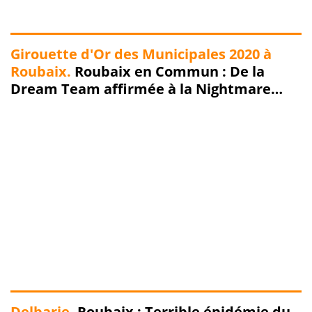
Girouette d'Or des Municipales 2020 à
Roubaix.
Roubaix en Commun : De la
Dream Team affirmée à la Nightmare
Team confirmée... Chronique d'un
enfumage annoncé !!!
Delbarie.
Roubaix : Terrible épidémie du