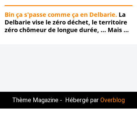
Bin ça s'passe comme ça en Delbarie.
La
Delbarie vise le zéro déchet, le territoire
zéro chômeur de longue durée, ... Mais ne
mérite qu'un zéro pointé in fine !!!
Thème Magazine - Hébergé par
Overblog
Voir le profil de
Sauvons-Roubaix
sur le portail
Overblog
Top articles
Contact
Signaler un abus
C.G.U.
Cookies et données personnelles