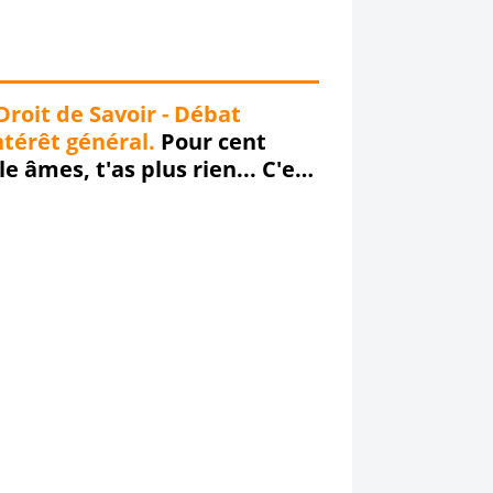
Droit de Savoir - Débat
ntérêt général.
Pour cent
le âmes, t'as plus rien... C'est
MEL chanson alors
itionnons !!!