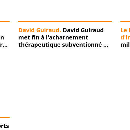
David Guiraud.
David Guiraud
Le 
on
met fin à l'acharnement
d'i
r
thérapeutique subventionné du
mil
e,
Racing Club de Roubaix... RIP !!!
la 
gue
pét
rts