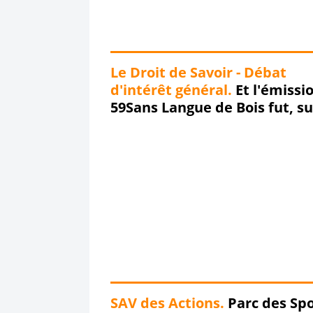
Le Droit de Savoir - Débat
d'intérêt général.
Et l'émissi
59Sans Langue de Bois fut, su
Radio Boomerang, dans la joi
la bonne humeur et sans lan
de bois... Replay !!!
SAV des Actions.
Parc des Spo