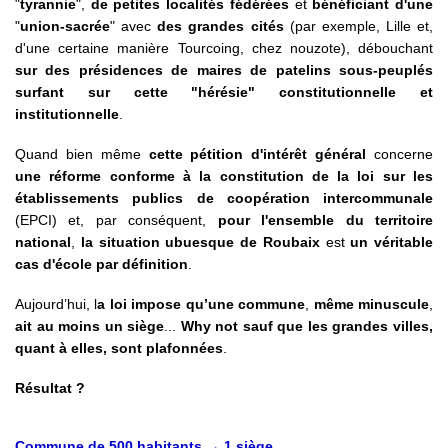
"
tyrannie
",
de petites localités fédérées
et
bénéficiant d'une
"
union-sacrée
" avec
des grandes cités
(par exemple, Lille et,
d'une certaine manière Tourcoing, chez nouzote), débouchant
sur des présidences de maires de patelins sous-peuplés
surfant sur cette "hérésie" constitutionnelle et
institutionnelle
.
Quand bien même
cette pétition d'intérêt général
concerne
une réforme conforme à la constitution de la loi sur les
établissements publics de coopération intercommunale
(EPCI) et, par conséquent,
pour l'ensemble du territoire
national
,
la situation ubuesque de Roubaix
est
un véritable
cas d'école par définition
.
Aujourd’hui, l
a loi impose qu’une commune
,
même minuscule
,
ait au moins un siège
...
Why not sauf que les grandes villes,
quant à elles, sont plafonnées
.
Résultat ?
Commune de 500 habitants → 1 siège