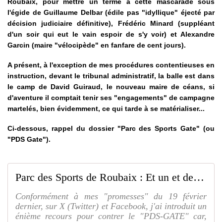
Roubaix, pour mettre un terme à cette mascarade sous
l'égide de Guillaume Delbar (édile pas "idyllique" éjecté par
décision judiciaire définitive), Frédéric Minard (suppléant
d'un soir qui eut le vain espoir de s'y voir) et Alexandre
Garcin (maire "vélocipède" en fanfare de cent jours).
A présent, à l'exception de mes procédures contentieuses en
instruction, devant le tribunal administratif, la balle est dans
le camp de David Guiraud, le nouveau maire de céans, si
d'aventure il comptait tenir ses "engagements" de campagne
martelés, bien évidemment, ce qui tarde à se matérialiser...
Ci-dessous, rappel du dossier "Parc des Sports Gate" (ou
"PDS Gate").
Parc des Sports de Roubaix : Et un et deux et trois recours... La guerre des tranchées se poursuit !!!
Conformément à mes "promesses" du 19 février
dernier, sur X (Twitter) et Facebook, j'ai introduit un
énième recours pour contrer le "PDS-GATE" car,