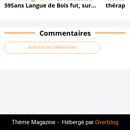
59Sans Langue de Bois fut, sur
thérape
Radio Boomerang, dans la joie, la
Racing C
bonne humeur et sans langue de
bois... Replay !!!
Commentaires
AJOUTER UN COMMENTAIRE
Thème Magazine - Hébergé par
Overblog