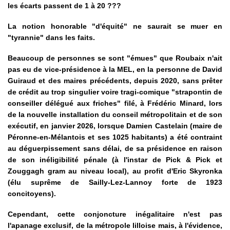
les écarts passent de 1 à 20 ???
La notion honorable "d'équité" ne saurait se muer en
"tyrannie" dans les faits.
Beaucoup de personnes se sont "émues" que Roubaix n'ait
pas eu de vice-présidence à la MEL, en la personne de David
Guiraud et des maires précédents, depuis 2020, sans prêter
de crédit au trop singulier voire tragi-comique "strapontin de
conseiller délégué aux friches" filé, à Frédéric Minard, lors
de la nouvelle installation du conseil métropolitain et de son
exécutif, en janvier 2026, lorsque Damien Castelain (maire de
Péronne-en-Mélantois et ses 1025 habitants) a été contraint
au déguerpissement sans délai, de sa présidence en raison
de son inéligibilité pénale (à l'instar de Pick & Pick et
Zouggagh gram au niveau local), au profit d'Eric Skyronka
(élu suprême de Sailly-Lez-Lannoy forte de 1923
concitoyens).
Cependant, cette conjoncture inégalitaire n'est pas
l'apanage exclusif, de la métropole lilloise mais, à l'évidence,