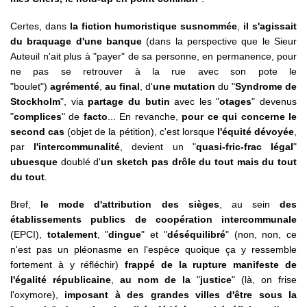
Certes, dans
la fiction humoristique susnommée
,
il s'agissait
du braquage d'une banque
(dans la perspective que le Sieur
Auteuil n'ait plus à "payer" de sa personne, en permanence, pour
ne pas se retrouver à la rue avec son pote le
"boulet")
agrémenté
,
au final
, d'
une mutation
du "
Syndrome de
Stockholm
", via
partage du butin
avec les "
otages
" devenus
"
complices
" de
facto
... En revanche,
pour ce qui concerne le
second cas
(objet de la pétition), c'est lorsque
l'équité dévoyée
,
par
l'intercommunalité
, devient un "
quasi-fric-frac légal
"
ubuesque
doublé d'
un sketch pas drôle du tout mais du tout
du tout
.
Bref,
le mode d'attribution des sièges
, au sein
des
établissements publics de coopération intercommunale
(EPCI),
totalement
, "
dingue
" et "
déséquilibré
" (non, non, ce
n'est pas un pléonasme en l'espèce quoique ça y ressemble
fortement à y réfléchir)
frappé de la rupture manifeste de
l'égalité républicaine
,
au nom de la
"
justice
" (là, on frise
l'oxymore),
imposant à des grandes villes d'être sous la