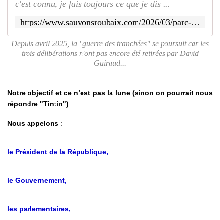
c'est connu, je fais toujours ce que je dis ...
https://www.sauvonsroubaix.com/2026/03/parc-des-sports-de-roubaix-et-un-et-deux-et-trois-recours.la-guerre-des-tranchees-se-poursuit.html
Depuis avril 2025, la "guerre des tranchées" se poursuit car les
trois délibérations n'ont pas encore été retirées par David
Guiraud...
Notre objectif et ce n’est pas la lune (sinon on pourrait nous
répondre "Tintin")
.
Nous appelons
:
le Président de la République,
le Gouvernement,
les parlementaires,