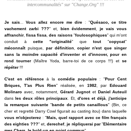
intercommunalités" sur "Change.Org" !!!
Je sais
...
Vous allez encore me dire
: "
Quésaco, ce titre
vachement zarbi ???
" et,
bien évidemment
,
je vais vous
affranchir
,
fissa fissa
,
des raisons
"
foulosophiques
" qui m'ont
conduit à
cette
"originalité
" que
tout
"
copycat
"
méconnaît
puisque,
par définition
,
copier n'est que singer
sans la moindre capacité d'inventer et d'innover, pour en
rond tourner
(Maître Yoda, barre-toi de ce corps !!!) et
se
répéter
!!!
C'est en référence
à la
comédie populaire
: "
Pour Cent
Briques, T'as Plus Rien
" réalisée, en
1982
, par
Edouard
Molinaro
avec, notamment,
Gérard Jugnot
et
Daniel Auteuil
dans
les deux rôles principaux
. Et,
d'ores et déjà
,
j'anticipe
la remarque suivante
"
bande de petits canaillous
" (Bin, ce
cher et regretté Darry Cowl figurait au casting itou) dans laquelle
vous m'objecterez
: "
Mais, quel rapport avec ce film français
des eighties ???
" et,
derechef
,
je répliquerai par
"
Elémentaire
mes Chers,
le hold-up
en point commun
".