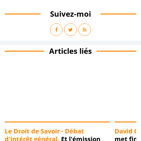
Suivez-moi
Articles liés
Le Droit de Savoir - Débat
David G
d'intérêt général.
Et l'émission
met fin