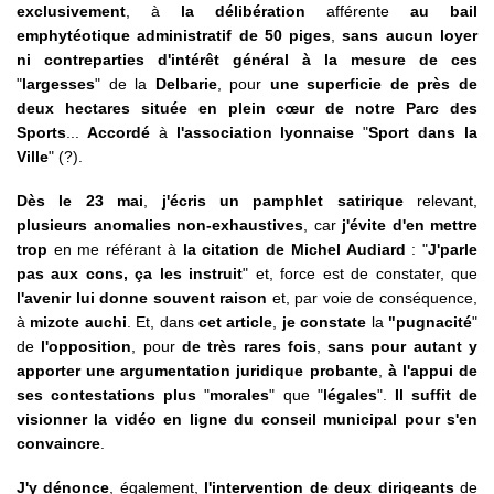
exclusivement
, à
la délibération
afférente
au
bail
emphytéotique administratif de 50 piges
,
sans aucun loyer
ni contreparties d'intérêt général à la mesure de ces
"
largesses
" de la
Delbarie
, pour
une superficie de près de
deux hectares située en plein cœur de notre Parc des
Sports
...
Accordé
à
l'association lyonnaise
"
Sport dans la
Ville
" (?).
Dès le 23 mai
,
j'écris un pamphlet satirique
relevant,
plusieurs anomalies non-exhaustives
, car
j'évite d'en mettre
trop
en me référant à
la citation de Michel Audiard
: "
J'parle
pas aux cons, ça les instruit
" et, force est de constater, que
l'avenir lui donne souvent raison
et, par voie de conséquence,
à
mizote auchi
. Et, dans
cet article
,
je constate
la
"pugnacité
"
de
l'opposition
, pour
de très rares fois
,
sans pour autant y
apporter une argumentation juridique probante
,
à l'appui de
ses contestations plus
"
morales
" que "
légales
".
Il suffit de
visionner la vidéo en ligne du conseil municipal pour s'en
convaincre
.
J'y dénonce
, également,
l'intervention de deux dirigeants
de