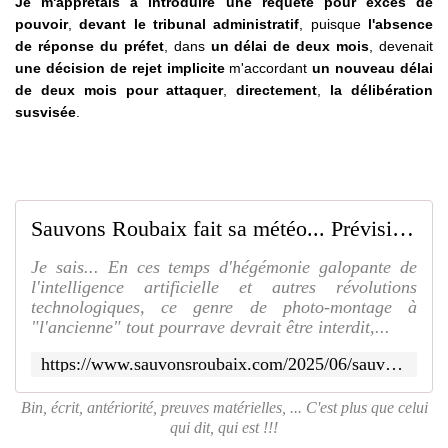
Je m'apprêtais à introduire une requête pour excès de
pouvoir
,
devant le tribunal administratif
, puisque
l'absence
de réponse du préfet
, dans
un délai de deux mois
, devenait
une décision de rejet implicite
m'accordant
un nouveau délai
de deux mois pour attaquer
,
directement
,
la délibération
susvisée
.
Sauvons Roubaix fait sa météo... Prévision d'un énorme orage sur le conseil municipal ce jeudi ??? - SAUVONS ROUBAIX
Je sais... En ces temps d'hégémonie galopante de
l'intelligence artificielle et autres révolutions
technologiques, ce genre de photo-montage à
"l'ancienne" tout pourrave devrait être interdit,...
https://www.sauvonsroubaix.com/2025/06/sauvons-roubaix-fait-sa-meteo.prevision-d-un-enorme-orage-sur-le-conseil-municipal-ce-jeudi.html
Bin, écrit, antériorité, preuves matérielles, ... C'est plus que celui
qui dit, qui est !!!