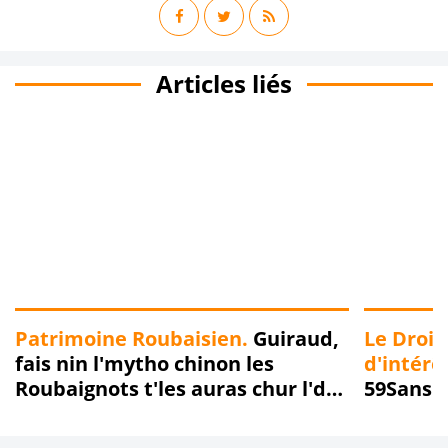
Articles liés
Patrimoine Roubaisien.
Guiraud,
Le Droit
fais nin l'mytho chinon les
d'intérê
Roubaignots t'les auras chur l'dos
59Sans L
!!!
Radio Bo
bonne h