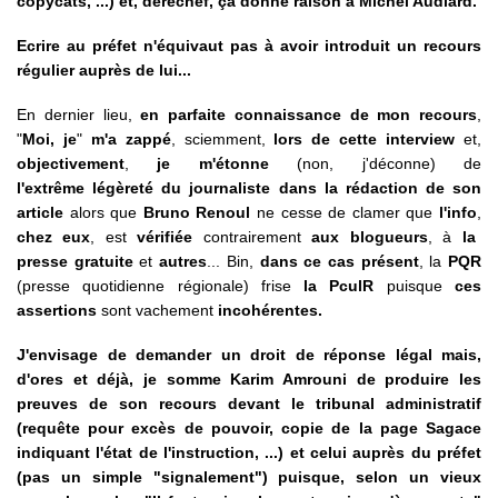
copycats, ...) et, derechef, ça donne raison à Michel Audiard.
Ecrire au préfet n'équivaut pas à avoir introduit un recours
régulier auprès de lui...
En dernier lieu,
en parfaite connaissance de mon recours
,
"
Moi, je
"
m'a zappé
, sciemment,
lors de cette interview
et,
objectivement
,
je m'étonne
(non, j'déconne) de
l'extrême légèreté du journaliste dans la rédaction de son
article
alors que
Bruno Renoul
ne cesse de clamer que
l'info
,
chez eux
, est
vérifiée
contrairement
aux blogueurs
, à
la
presse gratuite
et
autres
... Bin,
dans ce cas présent
, la
PQR
(presse quotidienne régionale) frise
la PculR
puisque
ces
assertions
sont vachement
incohérentes.
J'envisage de demander un droit de réponse légal mais,
d'ores et déjà, je somme Karim Amrouni de produire les
preuves de son recours devant le tribunal administratif
(requête pour excès de pouvoir, copie de la page Sagace
indiquant l'état de l'instruction, ...) et celui auprès du préfet
(pas un simple "signalement") puisque, selon un vieux