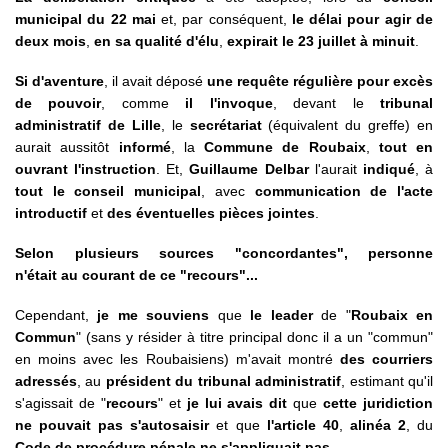
municipal du 22 mai
et, par conséquent,
le délai pour agir de
deux mois
,
en sa qualité d'élu
,
expirait le 23 juillet à minuit
.
Si d'aventure
, il avait déposé
une requête régulière pour excès
de pouvoir
, comme
il l'invoque
, devant le
tribunal
administratif de Lille
, le
secrétariat
(équivalent du greffe) en
aurait aussitôt
informé
, la
Commune de Roubaix
,
tout en
ouvrant l'instruction
. Et,
Guillaume Delbar
l'aurait
indiqué
, à
tout le conseil municipal
, avec
communication de l'acte
introductif
et
des éventuelles pièces jointes
.
Selon plusieurs sources "concordantes", personne
n'était au courant de ce "recours"...
Cependant,
je me souviens
que
le leader
de "
Roubaix en
Commun
" (sans y résider à titre principal donc il a un "commun"
en moins avec les Roubaisiens) m'avait montré
des courriers
adressés
, au
président du tribunal administratif
, estimant qu'il
s'agissait de "
recours
" et
je lui avais dit
que
cette juridiction
ne pouvait pas s'autosaisir
et que
l'article 40
,
alinéa 2
, du
Code de procédure pénale ne s'appliquait pas
.