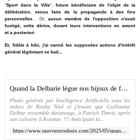
"
Sport dans la Ville
",
future bénéficiaire de l'objet de la
délibération
,
venus faire de la propagande à des fins
personnelles
... Or,
aucun membre de l'opposition n'avait
fustigé, cette dérive, durant leurs interventions en amont
et a posteriori
.
Et, fidèle à bibi, j'ai vanné les supposées actions d'intérêt
général légitimant ce bail...
Quand la Delbarie lègue nos bijoux de famille, ça me casse les roubignoles... Ouille Ouille !!! Pas vous ??? (Première Partie) - SAUVONS ROUBAIX
Photo générée par Intelligence Artificielle sous les
ordres de Rooby Niol et j'trouve que Guillaume
Delbar ressemble davantage, à Patrick Timsit, après
son calvaire à Koumac !!! Anticipant la...
https://www.sauvonsroubaix.com/2025/05/quand-la-delbarie-legue-nos-bijoux-de-famille-ca-me-casse-les-roubignoles.ouille-ouille-pas-vous-premiere-partie.html