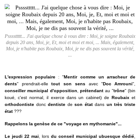
Pssssttttt... J'ai quelque chose à vous dire : Moi, je soigne Roubaix
depuis 20 ans, Moi, je, Et, moi et moi et moi, ... Mais, également,
Moi, je n'habite pas Roubaix, Moi, je ne dis pas souvent la vérité,
...
L'expression populaire
: "
Mentir comme un arracheur de
dents
" prendrait-elle
tout son sens
avec "
Doc Amrouni
",
conseiller municipal d'opposition
,
prétendant
au "
trône
" (bin
koué, c'est normal, il exerce dans un cabinet) de
Roubaix
et
orthodontiste
donc
dentiste
de
son état
dans
un très triste
état
???
Rappelons la genèse de ce "voyage en mythomanie"...
Le jeudi 22 mai
, lors
du conseil municipal ubuesque dédié
,