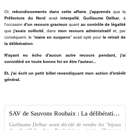
Or,
rebondissements dans cette affaire
,
j'apprends
que la
Préfecture du Nord
avait
interpellé
,
Guillaume Delbar
, à
l'occasion
d'un recours gracieux
quant
au contrôle de légalité
que
j'avais sollicité
, dans
mon recours administratif
et, par
conséquent,
le "
maire en suspens
"
avait opté pour
le retrait de
la délibération
.
N'ayant eu écho d'aucun autre recours pendant, j'ai
considéré en toute bonne foi en être l'auteur...
Et, j'ai écrit un petit billet revendiquant mon action d'intérêt
général.
SAV de Sauvons Roubaix : La délibération dite Sport dans la Ville sera retirée lors du prochain conseil municipal le 16 octobre !!! - SAUVONS ROUBAIX
Guillaume Delbar avait décidé de vendre les "bijoux