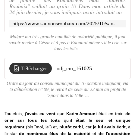
de famille" des Roubaisiens mais "Sauvons
Roubaix" veillait au grain !!! Dans mon article du
24 juin dernier, je vous indiquais avoir introduit un
https://www.sauvonsroubaix.com/2025/10/sav-de-sauvons-roubaix-la-deliberation-dite-sport-dans-la-ville-sera-retiree-lors-du-prochain-conseil-municipal-le-16-octobre.html
Malgré ma très grande humilité de notoriété publique, il faut
savoir rendre à César et à pas à Edouard même s'il le crie sur
tous les toits...
Télécharger
odj_cm_161025
Ordre du jour du conseil municipal du 16 octobre indiquant, via
la délibération n° 09, le retrait de celle du 22 mai au profit de
"Sport dans la Ville"...
Toutefois,
j'avais eu vent
que
Karim Amrouni
était en train
de
crier sur tous les toits
qu'
il était le seul et unique
requérant
(bin "moi, je") et,
plutôt zarbi
, car
je lui avais écrit
, à
l'instar
de nombreux élus de la majorité
et
de l'opposition