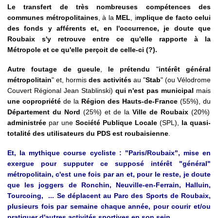
Le transfert de très nombreuses compétences des
communes métropolitaines
, à la
MEL
, i
mplique de facto celui
des fonds y afférents et, en l'occurrence, je doute que
Roubaix s'y retrouve entre ce qu'elle rapporte à la
Métropole et ce qu'elle perçoit de celle-ci (?).
Autre foutage de gueule
,
le prétendu
"
intérêt général
métropolitain
" et, hormis
des activités
au "
Stab
" (ou Vélodrome
Couvert Régional Jean Stablinski)
qui n'est pas municipal
mais
une copropriété
de la
Région des Hauts-de-France
(55%), du
Département du Nord
(25%) et de la
Ville de Roubaix
(20%)
administrée
par une
Société Publique Locale
(SPL),
la quasi-
totalité des utilisateurs du PDS est roubaisienne
.
Et, la mythique course cycliste : "Paris/Roubaix", mise en
exergue pour supputer ce supposé intérêt "général"
métropolitain, c'est une fois par an et, pour le reste, je doute
que les joggers de Ronchin, Neuville-en-Ferrain, Halluin,
Tourcoing, ... Se déplacent au Parc des Sports de Roubaix,
plusieurs fois par semaine chaque année, pour courir et/ou
pratiquer d'autres activités sportives en son sein.