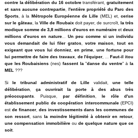
contre la délibération du 16 octobre
transférant,
gratuitement
et sans aucune contrepartie
,
l'entière propriété du Parc des
Sports
, à la
Métropole Européenne de Lille
(MEL) et,
cerise
sur le gâteau
, la
Ville de Roubaix
doit payer, de surcroît,
la très
modique somme de 3,8 millions d'euros en numéraire
et
deux
millions d'euros en nature
...
Un peu comme si un individu
vous demandait de lui filer gratos
,
votre maison
,
tout en
exigeant que vous lui donniez
,
en prime
,
une fortune pour
lui permettre de faire des travaux
,
de l'équiper
, ...
Faut-il itou
que les Roubaisiens
(nes)
fassent la
"
danse du ventre
" à
la
MEL
???
Si
le tribunal administratif de Lille
validait,
une telle
délibération
,
ça ouvrirait la porte à des abus très
préoccupants
. Puisque,
par définition
,
le rôle d'un
établissement public de coopération intercommunale
(EPCI)
est
de financer
,
des investissements dans les communes de
son ressort
, sans
la moindre légitimité à obtenir en retour
,
une compensation immobilière
ou
de quelque nature que ce
soit
.