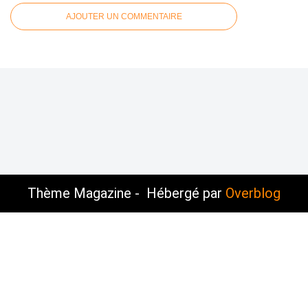
AJOUTER UN COMMENTAIRE
Thème Magazine - Hébergé par
Overblog
Voir le profil de
Sauvons-Roubaix
sur le portail
Overblog
Top articles
Contact
Signaler un abus
C.G.U.
Cookies et données personnelles
Préférences cookies