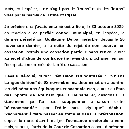
Mais, en l'espèce,
il ne s'agit pas
de "
trains
" mais des "
loups
"
visés par
la mamie
de "
Titine of Rijsel
"...
Je précise
que
j'avais entamé cet article
, le
23 octobre 2025
,
en réaction à
ce perfide conseil municipal
, en l'espèce,
le
dernier présidé
par
Guillaume Delbar
inéligible, depuis le
26
novembre dernier
, à
la suite du rejet de son pourvoi en
cassation
, hormis
une cassation partielle sans renvoi
quant
au recel d'abus de confiance
(je reviendrai prochainement sur
l'interprétation erronée de l'arrêt de cassation).
J'avais dévoilé
, durant
l'émission radiodiffusée
: "
59Sans
Langue de Bois
" du
02 novembre
,
ma détermination à contrer
les délibérations équivoques et scandaleuses
, autour du
Parc
des Sports de Roubaix
que la
Delbarie
et, désormais, la
Garcinerie
que l'on peut
soupçonner
,
à raison
, d'être
"
télécommandée
" par
l'édile pas
"
idyllique
"
déchu
...
S'acharnent à faire passer en force
et
dans la précipitation
,
depuis
le mois d'avril
, malgré
l'échéance électorale à venir
mais, surtout,
l'arrêt
de la Cour de Cassation
connu,
à présent
,