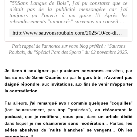
"59Sans Langue de Bois", j'ai pu constater que ce
n'était pas de la publicité mensongère car j'ai
toujours pu l'ouvrir à ma guise !!! Après les
rebondissements "annoncés" survenus au conseil ...
http://www.sauvonsroubaix.com/2025/10/ce-dimanche-02-novembre-khader-moulfi-sera-l-invite-de-samir-ouanes-sur-radio-boomerang-pour-une-emission-speciale-parc-des-sports-de-roubaix.html
Petit rappel de l'annonce sur votre blog préféré : "Sauvons
Roubaix, du "Spécial Parc des Sports" du 02 novembre 2025.
Je tiens à souligner
que
plusieurs personnes
conviées, par
les soins de Samir Ouanès
ou par
le gars bibi
,
n'avaient pas
daigné répondre
, aux
invitations
, aux fins
de venir m'apporter
la contradiction
.
Par ailleurs,
j'ai remarqué avoir commis quelques
"
coquilles
"
(fort heureusement, pas trop "gratinées"),
en réécoutant le
podcast
, que
je rectifierai
,
sous peu
, dans
un article dédié
dans lequel
je me chambrerai sans modération
... Parfois,
les
séries abusives
de "
nuits blanches
"
se vengent
...
Oh les
sournoises
!!!