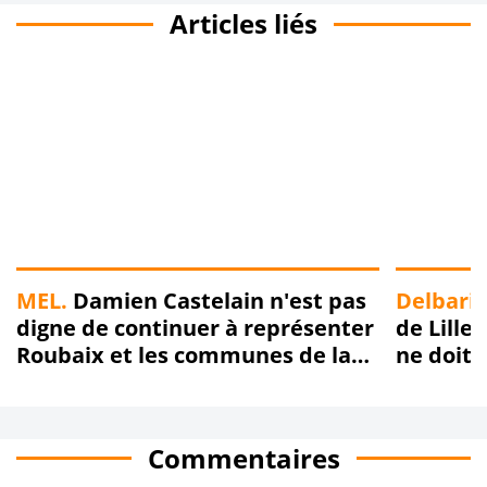
Articles liés
MEL.
Damien Castelain n'est pas
Delbarie
digne de continuer à représenter
de Lille
Roubaix et les communes de la
ne doit 
Métropole Européenne de Lille !!!
!!!
Commentaires