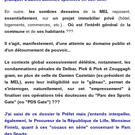
En outre,
les sombres desseins
de la
MEL
reposent,
essentiellement
, sur
un projet immobilier privé
(hôtel,
logements, commerces, etc.)...
Où est l'intérêt général
de
la
commune
et de
ses habitants
???
Il s'agit, manifestement, d'une atteinte au domaine public et
d'un détournement de pouvoir...
Le contexte global excessivement délétère, notamment, les
condamnations pénales de Delbar, Pick & Pick et Zouggagh
gram, en plus de celle de Damien Castelain (ex-président de
la MEL), avec leur inéligibilité sur le "gâteau", permet de
s'interroger, naturellement, sur cet "empressement" à
finaliser ces opérations très douteuses du "Parc des Sports
Gate" (ou "PDS Gate") ???
J'ai saisi de ce dossier le Préfet mais j'entends interpeller,
également, le Procureur de la République de Lille, Monsieur
Finielz, quant à ces "couacs en série" concernant le Parc
des Sports.