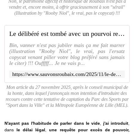
Non, le patrimoine affectif et historique de Roubaix n'est pas à
vendre et, encore moins, à offrir gracieusement à son "sérail"
(Illustration by "Rooby Niol", le vrai, pas le copycat) !!!
Le délibéré est tombé avec un pourvoi rejeté en quasi-totalité... Alors Delbar dégage, dégageeeeeee !!! - SAUVONS ROUBAIX
Bin, vanner n'est pas jubiler mais ça me fait marrer
(illustration "Rooby Niol", le vrai, pas l'ersatz
copycat venant piller votre blog préféré sans jamais
le citer) !!! Oufffff... Je ne vais p...
https://www.sauvonsroubaix.com/2025/11/le-delibere-est-tombe-avec-un-pourvoi-rejete-en-quasi-totalite.alors-delbar-degage-degageeeeeee.html
Mon article du 27 novembre 2025, après le conseil municipal de
la honte, dans lequel j'annonçais mon intention d'introduire des
recours contre cette tentative de captation du Parc des Sports par
"Sport dans la Ville" et la Métropole Européenne de Lille (MEL).
N'ayant pas l'habitude de parler dans le vide
,
j'ai introduit
,
dans
le délai légal
,
une requête pour excès de pouvoir,