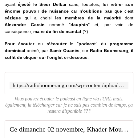
ayant
éjecté le Sieur Delbar
sans, toutefois,
lui retirer son
énorme pouvoir de nuisance
car
n'oublions pas
que c'est
cézigue
qui a choisi
les membres de la majorité
dont
Alexandre Garcin
nommé "
dauphin
" et, par voie de
conséquence,
maire de fin de mandat
(?).
Pour écouter
ou
réécouter
le "
podcast
" du
programme
dominical
animé, par
Samir Ouanès
, sur
Radio Boomerang
,
il
suffit de cliquer sur l'onglet ci-dessous
.
https://radioboomerang.com/wp-content/uploads/podcasts/2025_11/59sldb_2025_11_02.mp3
Vous pouvez écouter le podcast en ligne via l'URL mais,
également, la télécharger car je ne sais pas combien de temps, ça
restera disponible ???
Ce dimanche 02 novembre, Khader Moulfi sera l'invité de Samir Ouanès, sur Radio Boomerang, pour une émission spéciale Parc des Sports de Roubaix !!! - SAUVONS ROUBAIX