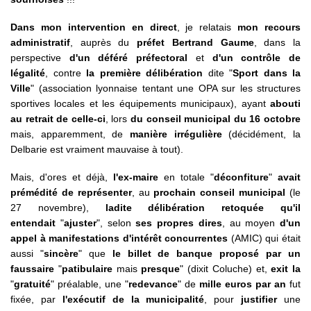
Dans mon intervention en direct
, je relatais
mon recours
administratif
, auprès du
préfet Bertrand Gaume
, dans la
perspective
d'un déféré préfectoral
et
d'un contrôle de
légalité
, contre
la première délibération
dite "
Sport dans la
Ville
" (association lyonnaise tentant une OPA sur les structures
sportives locales et les équipements municipaux), ayant
abouti
au retrait de celle-ci
, lors
du conseil municipal du 16 octobre
mais, apparemment, de
manière irrégulière
(décidément, la
Delbarie est vraiment mauvaise à tout).
Mais, d'ores et déjà,
l'ex-maire
en totale "
déconfiture
"
avait
prémédité de représenter
, au
prochain conseil municipal
(le
27 novembre),
ladite délibération retoquée qu'il
entendait
"
ajuster
", selon
ses propres dires
, au moyen
d'un
appel à manifestations d'intérêt concurrentes
(AMIC) qui était
aussi "
sincère
" que
le billet de banque proposé par un
faussaire
"
patibulaire
mais
presque
" (dixit Coluche) et,
exit la
"
gratuité
" préalable, une "
redevance
" de
mille euros par an
fut
fixée, par
l'exécutif de la municipalité
, pour
justifier
une