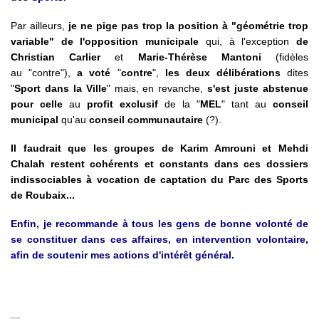
Par ailleurs,
je ne pige pas trop la position à "géométrie trop
variable" de l'opposition municipale
qui, à l'exception
de
Christian Carlier
et
Marie-Thérèse Mantoni
(fidèles
au "contre"),
a voté
"
contre
",
les deux délibérations
dites
"
Sport dans la Ville
" mais, en revanche,
s'est juste abstenue
pour celle
au
profit exclusif
de la "
MEL
" tant au
conseil
municipal
qu'au
conseil communautaire
(?).
Il faudrait que les groupes de Karim Amrouni et Mehdi
Chalah restent cohérents et constants dans ces dossiers
indissociables à vocation de captation du Parc des Sports
de Roubaix...
Enfin, je recommande à tous les gens de bonne volonté de
se constituer dans ces affaires, en intervention volontaire,
afin de soutenir mes actions d'intérêt général.