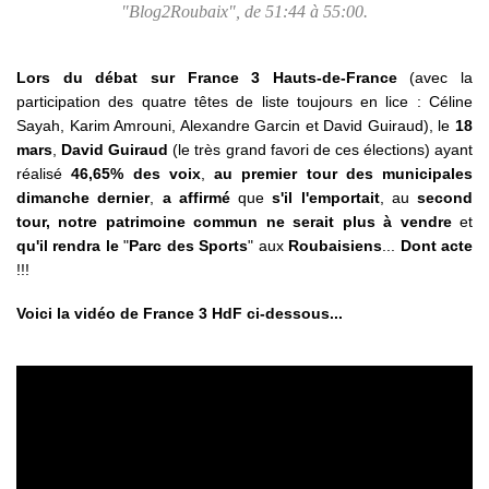
"Blog2Roubaix", de 51:44 à 55:00.
Lors du débat sur France 3 Hauts-de-France
(avec la
participation des quatre têtes de liste toujours en lice : Céline
Sayah, Karim Amrouni, Alexandre Garcin et David Guiraud), le
18
mars
,
David Guiraud
(le très grand favori de ces élections) ayant
réalisé
46,65% des voix
,
au premier tour des municipales
dimanche dernier
,
a affirmé
que
s'il l'emportait
, au
second
tour,
notre patrimoine commun ne serait plus à vendre
et
qu'il rendra le
"
Parc des Sports
" aux
Roubaisiens
...
Dont acte
!!!
Voici la vidéo de France 3 HdF ci-dessous...