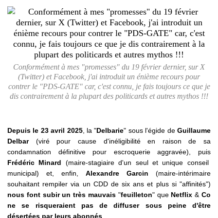
Conformément à mes "promesses" du 19 février dernier, sur X
(Twitter) et Facebook, j'ai introduit un énième recours pour
contrer le "PDS-GATE" car, c'est connu, je fais toujours ce que je
dis contrairement à la plupart des politicards et autres mythos !!!
Depuis le 23 avril 2025
, la "
Delbarie
" sous l'égide de
Guillaume
Delbar
(viré pour cause d'inéligibilité en raison de sa
condamnation définitive pour escroquerie aggravée), puis
Frédéric Minard
(maire-stagiaire d'un seul et unique conseil
municipal) et, enfin,
Alexandre Garcin
(maire-intérimaire
souhaitant rempiler via un CDD de six ans et plus si "affinités")
nous font subir un très mauvais
"
feuilleton
" que
Netflix
&
Co
ne se risqueraient pas de diffuser sous peine d'être
désertées par leurs abonnés
.