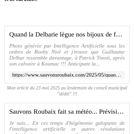
Quand la Delbarie lègue nos bijoux de famille, ça me casse les roubignoles... Ouille Ouille !!! Pas vous ??? (Première Partie) - SAUVONS ROUBAIX
Photo générée par Intelligence Artificielle sous les
ordres de Rooby Niol et j'trouve que Guillaume
Delbar ressemble davantage, à Patrick Timsit, après
son calvaire à Koumac !!! Anticipant la...
https://www.sauvonsroubaix.com/2025/05/quand-la-delbarie-legue-nos-bijoux-de-famille-ca-me-casse-les-roubignoles.ouille-ouille-pas-vous-premiere-partie.html
Mon article du 23 mai 2025 au lendemain du conseil municipal
"dédié" !!!
Sauvons Roubaix fait sa météo... Prévision d'un énorme orage sur le conseil municipal ce jeudi ??? - SAUVONS ROUBAIX
Je sais... En ces temps d'hégémonie galopante de
l'intelligence artificielle et autres révolutions