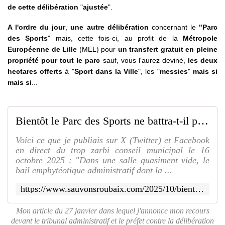
de cette délibération
"
ajustée
".
A l'ordre du jour
,
une autre délibération
concernant le
"Parc
des Sports
" mais, cette fois-ci, au profit de la
Métropole
Européenne de Lille
(MEL) pour
un transfert gratuit en pleine
propriété pour tout le parc
sauf, vous l'aurez deviné,
les deux
hectares offerts
à "
Sport dans la Ville
", les "
messies
"
mais si
mais si
...
Bientôt le Parc des Sports ne battra-t-il plus pavillon Roubaignot... Roubaisiennes, Roubaisiens, MEL-ons-nous de nos oignons ??? - SAUVONS ROUBAIX
Voici ce que je publiais sur X (Twitter) et Facebook
en direct du trop zarbi conseil municipal le 16
octobre 2025 : "Dans une salle quasiment vide, le
bail emphytéotique administratif dont la ...
https://www.sauvonsroubaix.com/2025/10/bientot-le-parc-des-sports-ne-battra-t-il-plus-pavillon-roubaignot.roubaisiennes-roubaisiens-mel-ons-nous-de-nos-oignons.html
Mon article du 27 janvier dans lequel j'annonce mon recours
devant le tribunal administratif et le préfet contre la délibération