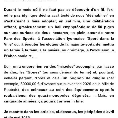
Durant le mois où il ne faut pas se découvrir d'un fil
,
l'ex-
édile pas idyllique déchu
avait tenté de nous "
déshabiller
"
en
s'acharnant
à
faire adopter
,
en catimini
,
une délibération
offrant
,
gracieusement
,
un bail emphytéotique de 50 piges
sur une surface de deux hectares
, en
plein cœur de notre
Parc des Sports
,
à l'association lyonnaise
"
Sport dans la
Ville
" qui,
à écouter les éloges de la majorité-sortante
,
mettra
un terme à la faim
, à
la misère
, au
chômage
, à
l'exclusion
, à
l'échec scolaire
, ...
Bon,
on a encore rien vu des
"
miracles
"
accomplis
, par
l'asso
de chez les "
Gones
" (au sens général du terme) et, pourtant,
celle-ci perçoit
, d'ores et déjà,
un pognon de dingue
(par
exemple, 50000,00 € d'avance sur subvention 2026 de la Ville de
Roubaix),
des créneaux au sein des équipements sportifs
roubaisiens
,
des quasi-monopoles déguisés
, ... Mais,
en
cinquante années
,
ça pourrait arriver in fine
.
Je raconte dans les articles, ci-dessous, les péripéties d'avril
et de mai 2025...