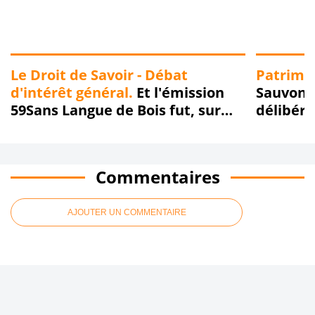
Le Droit de Savoir - Débat
Patrimo
d'intérêt général.
Et l'émission
Sauvons 
59Sans Langue de Bois fut, sur
délibéra
Radio Boomerang, dans la joie, la
Ville se
bonne humeur et sans langue de
conseil 
bois... Replay !!!
Commentaires
AJOUTER UN COMMENTAIRE