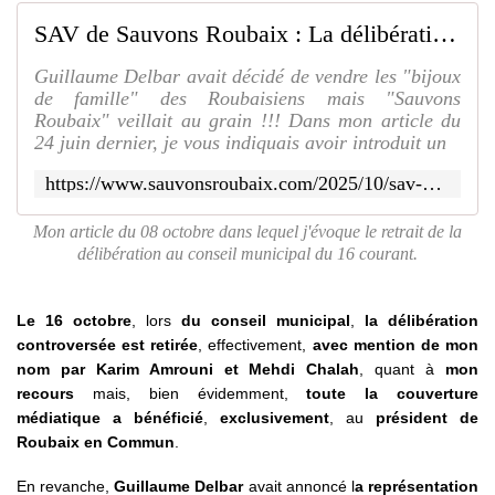
SAV de Sauvons Roubaix : La délibération dite Sport dans la Ville sera retirée lors du prochain conseil municipal le 16 octobre !!! - SAUVONS ROUBAIX
Guillaume Delbar avait décidé de vendre les "bijoux
de famille" des Roubaisiens mais "Sauvons
Roubaix" veillait au grain !!! Dans mon article du
24 juin dernier, je vous indiquais avoir introduit un
https://www.sauvonsroubaix.com/2025/10/sav-de-sauvons-roubaix-la-deliberation-dite-sport-dans-la-ville-sera-retiree-lors-du-prochain-conseil-municipal-le-16-octobre.html
Mon article du 08 octobre dans lequel j'évoque le retrait de la
délibération au conseil municipal du 16 courant.
Le 16 octobre
, lors
du conseil municipal
,
la délibération
controversée est retirée
, effectivement,
avec mention de mon
nom par Karim Amrouni et Mehdi Chalah
, quant à
mon
recours
mais, bien évidemment,
toute la couverture
médiatique a bénéficié
,
exclusivement
, au
président de
Roubaix en Commun
.
En revanche,
Guillaume Delbar
avait annoncé l
a représentation