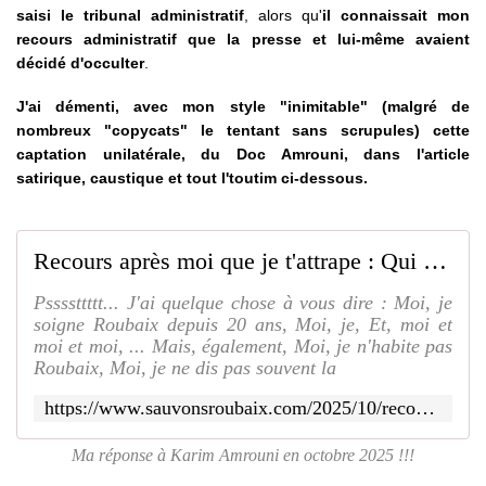
saisi le tribunal administratif
, alors qu'
il connaissait mon
recours administratif que la presse et lui-même avaient
décidé d'occulter
.
J'ai démenti, avec mon style "inimitable" (malgré de
nombreux "copycats" le tentant sans scrupules) cette
captation unilatérale, du Doc Amrouni, dans l'article
satirique, caustique et tout l'toutim ci-dessous.
Recours après moi que je t'attrape : Qui de l'œuf ou de la poule est apparu en premier... Karim Amrouni ou Khader Moulfi ??? - SAUVONS ROUBAIX
Pssssttttt... J'ai quelque chose à vous dire : Moi, je
soigne Roubaix depuis 20 ans, Moi, je, Et, moi et
moi et moi, ... Mais, également, Moi, je n'habite pas
Roubaix, Moi, je ne dis pas souvent la
https://www.sauvonsroubaix.com/2025/10/recours-apres-moi-que-je-t-attrape-qui-de-l-oeuf-ou-de-la-poule-est-apparu-en-premier.karim-amrouni-ou-khader-moulfi.html
Ma réponse à Karim Amrouni en octobre 2025 !!!