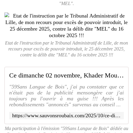
"MEL".
Etat de l'instruction par le Tribunal Administratif de Lille, de mon
recours pour excès de pouvoir introduit, le 25 décembre 2025,
contre la délib dite "MEL" du 16 octobre 2025 !!!
Ce dimanche 02 novembre, Khader Moulfi sera l'invité de Samir Ouanès, sur Radio Boomerang, pour une émission spéciale Parc des Sports de Roubaix !!! - SAUVONS ROUBAIX
"59Sans Langue de Bois", j'ai pu constater que ce
n'était pas de la publicité mensongère car j'ai
toujours pu l'ouvrir à ma guise !!! Après les
rebondissements "annoncés" survenus au conseil ...
https://www.sauvonsroubaix.com/2025/10/ce-dimanche-02-novembre-khader-moulfi-sera-l-invite-de-samir-ouanes-sur-radio-boomerang-pour-une-emission-speciale-parc-des-sports-de-roubaix.html
Ma participation à l'émission "59Sans Langue de Bois" dédiée au