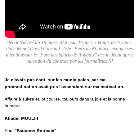
Débat télévisé du 18 mars 2026, sur France 3 Hauts-de-France,
dans lequel David Guiraud "liste "Fiers de Roubaix" évoque ses
intentions sur le "Parc des Sports de Roubaix" dès le début après
narration du contexte par les journalistes !!!
Je n'avais pas écrit, sur les municipales, car ma
procrastination avait pris l'ascendant sur ma motivation.
Affaire à suivre et, of course, toujours dans la joie et la bonne
humeur...
Khader MOULFI
Pour "
Sauvons Roubaix
"