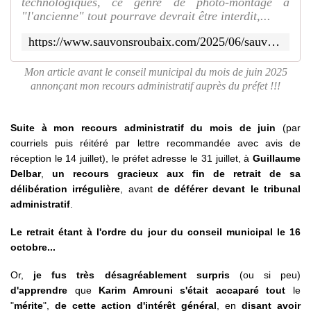
technologiques, ce genre de photo-montage à
"l'ancienne" tout pourrave devrait être interdit,...
https://www.sauvonsroubaix.com/2025/06/sauvons-roubaix-fait-sa-meteo.prevision-d-un-enorme-orage-sur-le-conseil-municipal-ce-jeudi.html
Mon article avant le conseil municipal du mois de juin 2025
annonçant mon recours administratif auprès du préfet !!!
Suite à mon recours administratif du mois de juin
(par
courriels puis réitéré par lettre recommandée avec avis de
réception le 14 juillet), le préfet adresse le 31 juillet, à
Guillaume
Delbar
,
un recours gracieux aux fin de retrait de sa
délibération irrégulière
, avant
de déférer devant le tribunal
administratif
.
Le retrait étant à l'ordre du jour du conseil municipal le 16
octobre...
Or,
je fus très désagréablement surpris
(ou si peu)
d'apprendre
que
Karim Amrouni s'était accaparé tout
le
"
mérite
",
de cette action d'intérêt général
, en
disant avoir