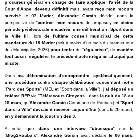
procureur général en charge de faire appliquer l'arrêt de la
Cour d'Appel devenu définitif
mais, ayant
reçu mon recours
susvisé le 07 février
,
Alexandre Garcin
décide, dans la
perspective de "
contrer
"
mon recours
de proposer
, en pleine
période préélectorale encadrée
,
une délibération
"
Sport dans
la Ville III
", lors
de l'ultime conseil municipal de cette
mandature du 19 février
(soit à moins d'un mois du premier tour
des Municipales 2026)
pour tenter
de "
régulariser
", de
manière
tout aussi irrégulière
,
le précédent acte irrégulier attaqué par
mizote
.
Dans
ma détermination d'entreprendre
,
systématiquement
,
une procédure
contre
chaque délibération concernant notre
"
Parc des Sports
" (MEL et "Sport dans la Ville"),
j'ai déposé un
énième REP
via "
Télérecours Citoyens
", dans
la nuit du 18 au
19 mars
, qu
'Alexandre Garcin
(Commune de Roubaix) et "
Sport
dans la Ville
"
devraient recevoir aujourd'hui
(donc le 20 mars),
en y demandant la jonction des 3
.
A noter que
dans une interview
"
ubuesque
" sur le
"
Blog2Roubaix
",
Alexandre Garcin
avait déclaré
le 06 mars
,