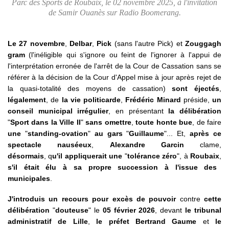
Parc des Sports de Roubaix, le 02 novembre 2025, à l'invitation
de Samir Ouanès sur Radio Boomerang.
Le 27 novembre
,
Delbar
,
Pick
(sans l'autre Pick) et
Zouggagh
gram
(l'inéligible qui s'ignore ou feint de l'ignorer à l'appui de
l'interprétation erronée de l'arrêt de la Cour de Cassation sans se
référer à la décision de la Cour d'Appel mise à jour après rejet de
la quasi-totalité des moyens de cassation)
sont éjectés
,
légalement
, de
la vie politicarde
,
Frédéric Minard
préside,
un
conseil municipal irrégulier
, en présentant
la délibération
"
Sport dans la Ville II
"
sans omettre
,
toute honte bue
, de faire
une
"
standing-ovation
"
au gars
"
Guillaume
"... Et,
après ce
spectacle nauséeux
,
Alexandre Garcin
clame,
désormais
, q
u'il appliquerait une
"
tolérance zéro
", à
Roubaix
,
s'il était élu à sa propre succession à l'issue des
municipales
.
J'introduis un recours pour excès de pouvoir
contre
cette
délibération
"
douteuse
"
le
05 février 2026
, devant
le tribunal
administratif de Lille
,
le préfet Bertrand Gaume
et
le