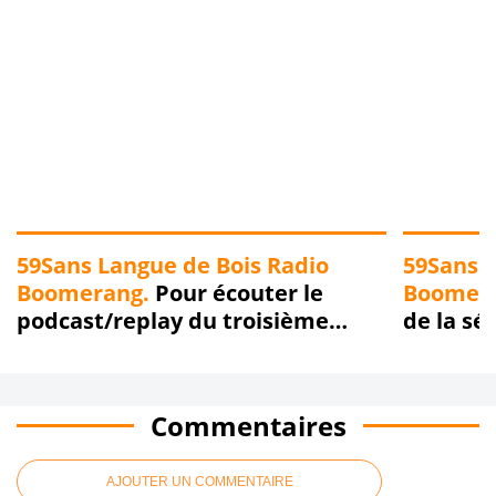
59Sans Langue de Bois Radio
59Sans L
Boomerang.
Pour écouter le
Boomer
podcast/replay du troisième
de la sé
épisode de la saga "Spéciale
Roubaix 
Sauvons Roubaix 59Sans Langue
sera dif
de Bois" diffusée sur Radio
avril 20
Commentaires
Boomerang, le 30 avril 2023, c'est
Boomera
ici qu'ça s'passe !!!
AJOUTER UN COMMENTAIRE