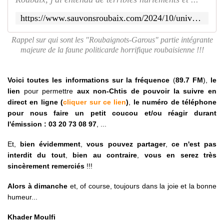
https://www.sauvonsroubaix.com/2024/10/univers-sale-production-presente-la-nuit-des-roubaignots-garous.le-enieme-retour.html
Rappel sur qui sont les "Roubaignots-Garous" partie intégrante
majeure de la faune politicarde horrifique roubaisienne !!!
Voici toutes les informations sur la fréquence
(
89.7 FM
),
le
lien
pour permettre
aux non-Chtis de pouvoir la suivre en
direct en ligne (
cliquer sur ce lien
)
,
le numéro de téléphone
pour nous faire un petit coucou et/ou réagir durant
l'émission : 03 20 73 08 97
, ...
Et,
bien évidemment
,
vous pouvez partager
,
ce n'est pas
interdit du tout
,
bien au contraire
,
vous en serez très
sincèrement remerciés
!!!
Alors à dimanche
et, of course, toujours dans la joie et la bonne
humeur...
Khader Moulfi