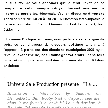
Je suis ravi de vous annoncer
que je serai
l'invité de ce
programme radiophonique citoyen
, laissant
une énorme
liberté de parole
(et, désormais, c'est en direct), ce
dimanche
1er décembre de 13H30 à 14H30
... A l'invitation fort sympathique
de
son animateur
:
Samir Ouanès
qui l'est tout autant, bien
évidemment.
Et,
comme l'indique son nom
, nous parlerons
sans langue de
bois
, ce qui changera du
discours politique ambiant
, à
l'approche
à petits pas des élections municipales 2026
ayant
réveillé
,
avant l'heure
, nos "
Roubaignots-Garous
",
dans tous
leurs états
depuis
une certaine annonce de candidature
anticipée
!!!
Univers Sale Production présente : "La Nuit Des Roubaignots-Garous... Le Enième Retour" !!! - SAUVONS ROUBAIX
Illustration : Werewolves by Sandara on
DeviantArt... Bin, Rooby Niol a disparu, sine die,
alors je me fournis ci et là !!! La nuit dernière, à
Roubaix, j'ai entendu de terribles hurlements et ...