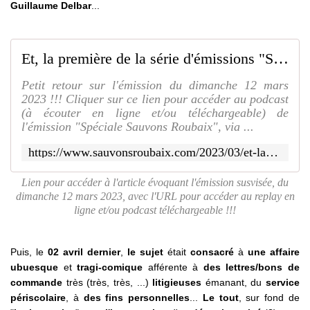
Guillaume Delbar
...
Et, la première de la série d'émissions "Spéciale Sauvons Roubaix", via "59Sans Langue de Bois" sur Boomerang... Fut !!! - SAUVONS ROUBAIX
Petit retour sur l'émission du dimanche 12 mars
2023 !!! Cliquer sur ce lien pour accéder au podcast
(à écouter en ligne et/ou téléchargeable) de
l'émission "Spéciale Sauvons Roubaix", via ...
https://www.sauvonsroubaix.com/2023/03/et-la-premiere-de-la-serie-d-emissions-speciale-sauvons-roubaix-via-59sans-langue-de-bois-sur-boomerang.fut.html
Lien pour accéder à l'article évoquant l'émission susvisée, du
dimanche 12 mars 2023, avec l'URL pour accéder au replay en
ligne et/ou podcast téléchargeable !!!
Puis, le
02 avril dernier
,
le sujet
était
consacré
à
une affaire
ubuesque
et
tragi-comique
afférente à
des lettres/bons de
commande
très (très, très, ...)
litigieuses
émanant, du
service
périscolaire
, à
des fins personnelles
...
Le tout
, sur fond de