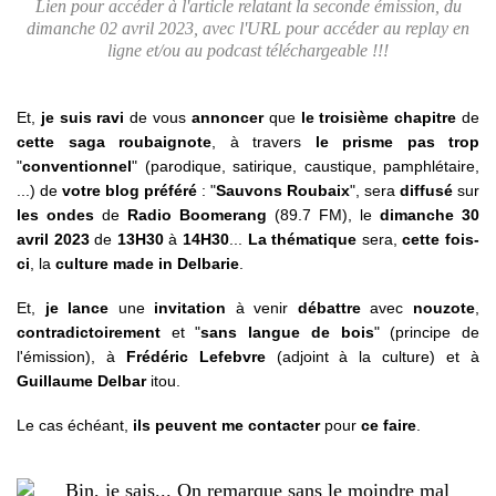
Lien pour accéder à l'article relatant la seconde émission, du
dimanche 02 avril 2023, avec l'URL pour accéder au replay en
ligne et/ou au podcast téléchargeable !!!
Et,
je suis ravi
de vous
annoncer
que
le troisième chapitre
de
cette saga roubaignote
, à travers
le prisme pas trop
"
conventionnel
" (parodique, satirique, caustique, pamphlétaire,
...)
de
votre blog
préféré
: "
Sauvons Roubaix
", sera
diffusé
sur
les ondes
de
Radio Boomerang
(89.7 FM), le
dimanche 30
avril 2023
de
13H30
à
14H30
...
La thématique
sera,
cette fois-
ci
, la
culture made in Delbarie
.
Et,
je lance
une
invitation
à venir
débattre
avec
nouzote
,
contradictoirement
et "
sans langue de bois
" (principe de
l'émission), à
Frédéric Lefebvre
(adjoint à la culture) et à
Guillaume Delbar
itou.
Le cas échéant,
ils peuvent me contacter
pour
ce faire
.