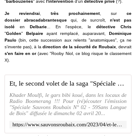
"
barbouzeries
" avec
l'intervention
d'un
détective privé
(?).
Je reviendrai
,
très prochainement
, sur
ce
dossier abracadabrantesque
qui, de surcroît,
n'est pas
isolé
en
Delbarie
... En l'espèce, le
détective Chris
"
Golden
"
Belpaire
ayant remplacé, auparavant,
Dominique
Paulo
(bin, cette succession aux relents "anatomiques", ça ne
s'invente pas), à la
direction de la sécurité de Roubaix
, devrait
s'en faire en or
(avec "Rooby Niol, ce blog risque le classement
X).
Et, le second volet de la saga "Spéciale Sauvons Roubaix 59Sans Langue de Bois" sur Radio Boomerang... Fut !!! - SAUVONS ROUBAIX
Khader Moulfi, le gars bibi koué, dans les locaux de
Radio Boomerang !!! Pour (ré)écouter l'émission
"Spéciale Sauvons Roubaix N° 02 - 59Sans Langue
de Bois" diffusée le dimanche 02 avril 20...
https://www.sauvonsroubaix.com/2023/04/et-le-second-volet-de-la-saga-speciale-sauvons-roubaix-59sans-langue-de-bois-sur-radio-boomerang.fut.html