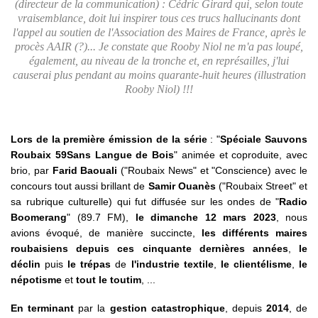
(directeur de la communication) : Cédric Girard qui, selon toute
vraisemblance, doit lui inspirer tous ces trucs hallucinants dont
l'appel au soutien de l'Association des Maires de France, après le
procès AAIR (?)... Je constate que Rooby Niol ne m'a pas loupé,
également, au niveau de la tronche et, en représailles, j'lui
causerai plus pendant au moins quarante-huit heures (illustration
Rooby Niol) !!!
Lors de la première émission de la série
: "
Spéciale Sauvons
Roubaix 59Sans Langue de Bois
" animée et coproduite, avec
brio, par
Farid Baouali
("Roubaix News" et "Conscience) avec le
concours tout aussi brillant de
Samir Ouanès
("Roubaix Street" et
sa rubrique culturelle) qui fut diffusée sur les ondes de "
Radio
Boomerang
" (89.7 FM),
le dimanche 12 mars 2023
, nous
avions évoqué, de manière succincte,
les différents maires
roubaisiens depuis ces cinquante dernières années
,
le
déclin
puis
le trépas
de
l'industrie textile
,
le clientélisme
,
le
népotisme
et
tout le toutim
, ...
En terminant
par la
gestion catastrophique
, depuis
2014
, de