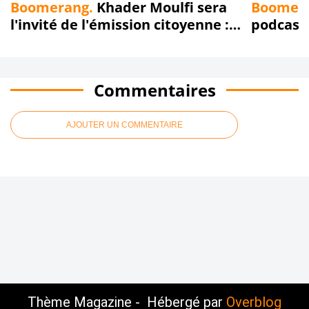
Boomerang.
Khader Moulfi sera
Boomer
l'invité de l'émission citoyenne :
podcast/
59Sans Langue de Bois animée,
épisode 
par Samir Ouanès, dimanche 1er
Sauvons
décembre, sur Radio Boomerang
de Bois"
Commentaires
!!!
Boomeran
ici qu'ça
AJOUTER UN COMMENTAIRE
Thème Magazine - Hébergé par
Overblog