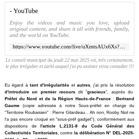
- YouTube
Enjoy the videos and music you love, upload
original content, and share it all with friends, family,
and the world on YouTube.
https://www.youtube.com/live/uXmtsAUx6Xs?si=9nCfMVXhuZo8qFzV
Le conseil municipal du jeudi 22 mai 2025 est, très certainement,
le plus irrégulier et zarbi auquel j'ai pu assister et/ou consulter !!!
Eu égard à
tant d'irrégularités
et
autres
, j'ai pris la résolution
d'introduire un premier recours
dit "
gracieux
", auprès du
Préfet du Nord et de la Région Hauts-de-France
:
Bertrand
Gaume
(copie adressée à notre Sous-préfet en charge du
"Territoire Roubaisien" : Pierre Gilardeau... Ah non, Rooby Niol ne
l'a pas encore croqué en "sous-préf gadget"), conformément aux
dispositions de
l'article L.2131-8 du Code Général des
Collectivités Territoriales
, contre
la délibération N° DEL-2025-