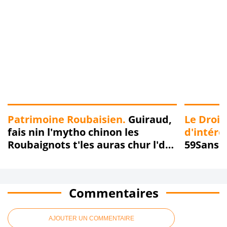
Patrimoine Roubaisien.
Guiraud,
Le Droit
fais nin l'mytho chinon les
d'intérê
Roubaignots t'les auras chur l'dos
59Sans L
!!!
Radio Bo
bonne h
bois... R
Commentaires
AJOUTER UN COMMENTAIRE