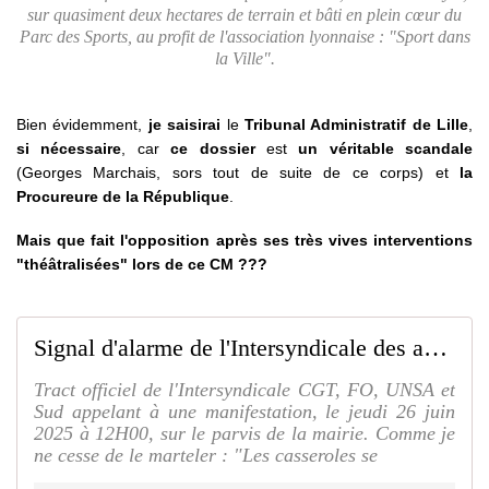
sur quasiment deux hectares de terrain et bâti en plein cœur du
Parc des Sports, au profit de l'association lyonnaise : "Sport dans
la Ville".
Bien évidemment,
je saisirai
le
Tribunal Administratif de Lille
,
si nécessaire
, car
ce dossier
est
un véritable scandale
(Georges Marchais, sors tout de suite de ce corps) et
la
Procureure de la République
.
Mais que fait l'opposition après ses très vives interventions
"théâtralisées" lors de ce CM ???
Signal d'alarme de l'Intersyndicale des agents municipaux à Roubaix... Suite à des propos racistes présumés de leur hiérarchie !!! - SAUVONS ROUBAIX
Tract officiel de l'Intersyndicale CGT, FO, UNSA et
Sud appelant à une manifestation, le jeudi 26 juin
2025 à 12H00, sur le parvis de la mairie. Comme je
ne cesse de le marteler : "Les casseroles se