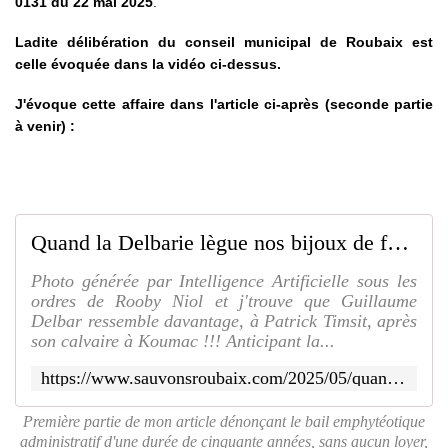
0131 du 22 mai 2025
.
Ladite délibération du conseil municipal de Roubaix est
celle évoquée dans la vidéo ci-dessus.
J'évoque cette affaire dans l'article ci-après (seconde partie
à venir) :
Quand la Delbarie lègue nos bijoux de famille, ça me casse les roubignoles... Ouille Ouille !!! Pas vous ??? (Première Partie) - SAUVONS ROUBAIX
Photo générée par Intelligence Artificielle sous les
ordres de Rooby Niol et j'trouve que Guillaume
Delbar ressemble davantage, à Patrick Timsit, après
son calvaire à Koumac !!! Anticipant la...
https://www.sauvonsroubaix.com/2025/05/quand-la-delbarie-legue-nos-bijoux-de-famille-ca-me-casse-les-roubignoles.ouille-ouille-pas-vous-premiere-partie.html
Première partie de mon article dénonçant le bail emphytéotique
administratif d'une durée de cinquante années, sans aucun loyer,