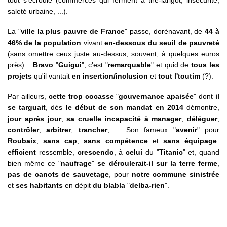
tout s'écroule (commerces qui ferment à tire-larigot, insécurité,
saleté urbaine, ...).
La "
ville la plus pauvre de France
" passe, dorénavant, de
44 à
46% de la population
vivant
en-dessous du seuil de pauvreté
(sans omettre ceux juste au-dessus, souvent, à quelques euros
près)...
Bravo
"
Guigui
", c'est "
remarquable
" et quid de
tous les
projets
qu'il vantait
en insertion/inclusion
et
tout l'toutim
(?).
Par ailleurs,
cette trop cocasse
"
gouvernance apaisée
" dont
il
se targuait
, dès
le début de son mandat en 2014
démontre,
jour après jour
,
sa cruelle incapacité à manager
,
déléguer
,
contrôler
,
arbitrer
,
trancher
, ... Son fameux "
avenir
" pour
Roubaix
,
sans cap
,
sans compétence
et
sans équipage
efficient
ressemble,
crescendo
, à
celui
du "
Titanic
" et, quand
bien même ce "
naufrage
"
se déroulerait-il sur la terre ferme
,
pas de canots de sauvetage
, pour
notre commune sinistrée
et
ses habitants
en dépit
du blabla
"
delba-rien
".