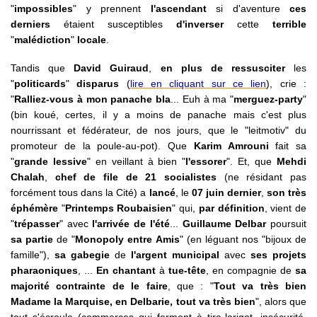
"
impossibles
" y prennent
l'ascendant
si d'aventure
ces
derniers
étaient susceptibles
d'inverser
cette
terrible
"
malédiction
"
locale
.
Tandis que
David Guiraud
,
en plus de ressusciter
les
"
politicards
"
disparus
(
lire en cliquant sur ce lien
), crie :
"
Ralliez-vous à mon panache bla
... Euh à ma "
merguez-party
"
(bin koué, certes, il y a moins de panache mais c'est plus
nourrissant et fédérateur, de nos jours, que le "leitmotiv" du
promoteur de la poule-au-pot). Que
Karim Amrouni
fait sa
"
grande lessive
" en veillant à bien "
l'essorer
". Et, que
Mehdi
Chalah
,
chef de file de 21 socialistes
(ne résidant pas
forcément tous dans la Cité) a
lancé
, le
07 juin dernier
,
son très
éphémère
"
Printemps Roubaisien
" qui,
par définition
, vient de
"
trépasser
" avec
l'arrivée de l'été
...
Guillaume Delbar
poursuit
sa partie
de "
Monopoly entre Amis
" (en léguant nos "bijoux de
famille"),
sa gabegie
de
l'argent municipal
avec
ses projets
pharaoniques
, ...
En chantant
à
tue-tête
, en compagnie de
sa
majorité contrainte de le faire
, que : "
Tout va très bien
Madame la Marquise, en Delbarie, tout va très bien
", alors que