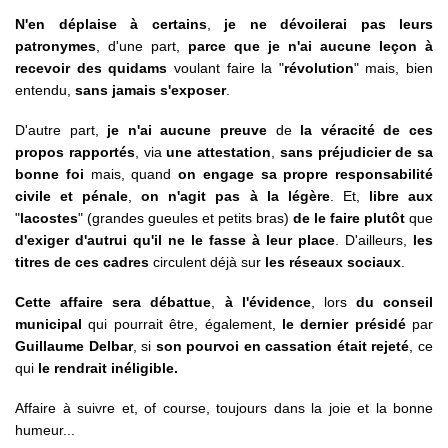
N'en déplaise à certains
,
je ne dévoilerai pas leurs
patronymes
, d'une part,
parce que je n'ai aucune leçon à
recevoir des quidams
voulant faire la "
révolution
" mais, bien
entendu,
sans jamais s'exposer
.
D'autre part,
je n'ai aucune preuve
de
la véracité de ces
propos rapportés
, via
une attestation
,
sans préjudicier de sa
bonne foi
mais, quand
on engage sa propre responsabilité
civile et pénale
,
on n'agit pas à la légère
. Et,
libre aux
"
lacostes
" (grandes gueules et petits bras)
de le faire plutôt
que
d'exiger d'autrui qu'il ne le fasse à leur place
. D'ailleurs,
les
titres de ces cadres
circulent déjà sur
les réseaux sociaux
.
Cette affaire sera débattue
,
à l'évidence
, lors
du conseil
municipal
qui pourrait être, également,
le dernier présidé
par
Guillaume Delbar
, si
son pourvoi en cassation était rejeté
, ce
qui
le rendrait inéligible.
Affaire à suivre et, of course, toujours dans la joie et la bonne
humeur...