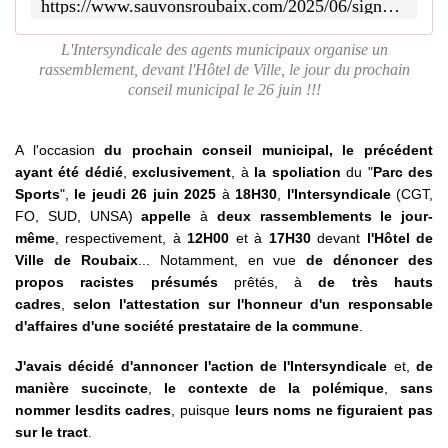
https://www.sauvonsroubaix.com/2025/06/signal-d-alarme-de-l-intersyndicale-des-agents-municipaux-a-roubaix.suite-a-des-propos-racistes-presumes-de-leur-hierarchie.html
L'Intersyndicale des agents municipaux organise un
rassemblement, devant l'Hôtel de Ville, le jour du prochain
conseil municipal le 26 juin !!!
A l'occasion
du prochain conseil municipal, le précédent
ayant été dédié
,
exclusivement
, à
la spoliation
du "
Parc des
Sports
",
le jeudi 26 juin 2025
à
18H30
,
l'Intersyndicale
(CGT,
FO, SUD, UNSA)
appelle
à
deux rassemblements le jour-
même
, respectivement, à
12H00
et à
17H30
devant
l'Hôtel de
Ville de Roubaix
... Notamment, en vue
de dénoncer des
propos racistes présumés
prêtés, à
de très hauts
cadres
,
selon l'attestation sur l'honneur d'un responsable
d'affaires d'une société prestataire de la commune
.
J'avais décidé d'annoncer l'action de l'Intersyndicale
et,
de
manière succincte
,
le contexte de la polémique
,
sans
nommer lesdits cadres
, puisque
leurs noms ne figuraient pas
sur le tract
.