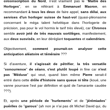
circonscription du Nord
, n'est vraiment pas le "
Maître des
Horloges
", en se référant à
Emmanuel Macron
, en
recommandant
à tous les deux
de faire appel,
sans délai
,
aux
services d'un horloger suisse de haut-vol
(quasi-pléonasme
concernant le méga talent helvétique dans l'horlogerie de
précision, pas pour le vol hormis le tarif très élevé), car
Chronos
semble
avoir jeté de très mauvais sortilèges
, manifestement,
aux
deux susvisés
, en leur déréglant
toquantes
et
calendriers
.
Objectivement,
comment pourrait-on analyser cette
anticipation aléatoire et téméraire
???
Si d'aventure,
il s'agissait de pétrifier
,
la très versatile
"
concurrence
"
de céans
,
c'est plutôt loupé
in fine car
n'est
pas
"
Méduse
" qui veut, quand bien même
Pierre
serait-il
entré dans cette
drôle d'histoire sans queue ni tête
(koué, une
vanne pourrave l'est par définition et quid de l'amarante caudée
???).
Et, après
une période de
"
hurlements
" et de "
jérémiades
"
puériles
de "
garous
" (ah non je n'ai pas dit Michel David qui, du