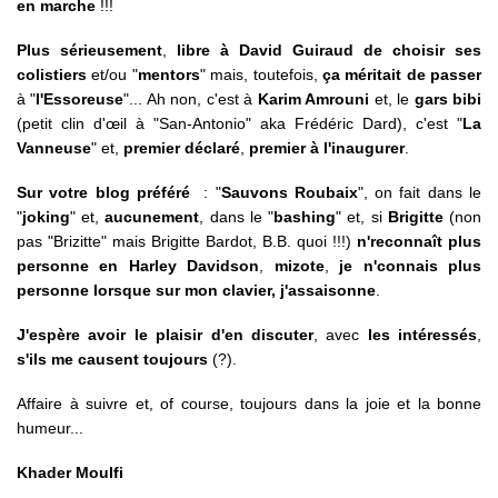
en marche
!!!
Plus sérieusement
,
libre à David Guiraud de choisir ses
colistiers
et/ou "
mentors
" mais, toutefois,
ça méritait de passer
à "
l'Essoreuse
"... Ah non, c'est à
Karim Amrouni
et, le
gars bibi
(petit clin d'œil à "San-Antonio" aka Frédéric Dard), c'est "
La
Vanneuse
" et,
premier déclaré
,
premier à l'inaugurer
.
Sur votre blog préféré
: "
Sauvons Roubaix
", on fait dans le
"
joking
" et,
aucunement
, dans le "
bashing
" et, si
Brigitte
(non
pas "Brizitte" mais Brigitte Bardot, B.B. quoi !!!)
n'reconnaît plus
personne en Harley Davidson
,
mizote
,
je n'connais plus
personne lorsque sur mon clavier, j'assaisonne
.
J'espère avoir le plaisir d'en discuter
, avec
les intéressés
,
s'ils me causent toujours
(?).
Affaire à suivre et, of course, toujours dans la joie et la bonne
humeur...
Khader Moulfi