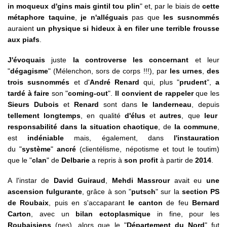
in moqueux d'gins mais gintil tou plin
" et, par le biais de
cette
métaphore taquine
,
je n'alléguais
pas que
les susnommés
auraient
un physique si hideux à en filer une terrible frousse
aux piafs
.
J'évoquais
juste
la controverse les concernant
et leur
"
dégagisme
" (Mélenchon, sors de corps !!!), par
les urnes
,
des
trois susnommés
et d'
André Renard
qui, plus "
prudent
",
a
tardé à faire
son "
coming-out
".
Il convient de rappeler
que les
Sieurs Dubois
et
Renard
sont dans
le landerneau
, depuis
tellement longtemps
, en qualité
d'élus
et
autres
, que
leur
responsabilité dans la situation chaotique
, de
la commune
,
est
indéniable
mais, également, dans
l'instauration
du "
système
"
ancré
(clientélisme, népotisme et tout le toutim)
que le "
clan
" de
Delbarie
a repris à
son profit
à partir de
2014
.
A l'instar de
David Guiraud
,
Mehdi Massrour
avait eu
une
ascension fulgurante
, grâce à son "
putsch
" sur la
section PS
de Roubaix
, puis en s'accaparant
le canton
de feu
Bernard
Carton
, avec un
bilan ectoplasmique
in fine, pour les
Roubaisiens
(nes), alors que le "
Département du Nord
" fut