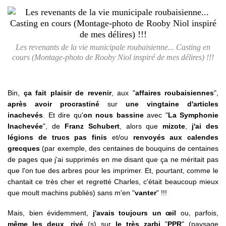
Les revenants de la vie municipale roubaisienne... Casting en
cours (Montage-photo de Rooby Niol inspiré de mes délires) !!!
Bin,
ça fait plaisir de revenir
, aux "
affaires roubaisiennes
",
après avoir procrastiné
sur
une vingtaine d'articles
inachevés
. Et dire qu'
on nous bassine
avec "
La Symphonie
Inachevée
", de
Franz Schubert
, alors que
mizote
,
j'ai des
légions de trucs pas finis
et/ou
renvoyés aux calendes
grecques
(par exemple, des centaines de bouquins de centaines
de pages que j'ai supprimés en me disant que ça ne méritait pas
que l'on tue des arbres pour les imprimer. Et, pourtant, comme le
chantait ce très cher et regretté Charles, c'était beaucoup mieux
que moult machins publiés) sans m'en "
vanter
" !!!
Mais, bien évidemment,
j'avais toujours un œil
ou, parfois,
même les deux
,
rivé
(s) sur
le très zarbi
"
PPR
" (paysage