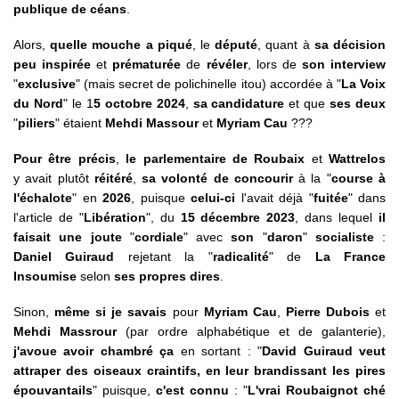
publique de céans
.
Alors,
quelle mouche a piqué
, le
député
, quant à
sa décision
peu inspirée
et
prématurée
de
révéler
, lors de
son interview
"
exclusive
" (mais secret de polichinelle itou) accordée à
"
La
Voix
du Nord
"
le 1
5 octobre 2024
,
sa candidature
et que
ses deux
"
piliers
" étaient
Mehdi Massour
et
Myriam Cau
???
Pour être précis
,
le parlementaire de Roubaix
et
Wattrelos
y avait plutôt
réitéré
,
sa volonté de concourir
à la
"
course à
l'échalote
" en
2026
, puisque
celui-ci
l'avait déjà "
fuitée
" dans
l'article de
"
Libération
", du
15 décembre 2023
, dans lequel
il
faisait une joute
"
cordiale
" avec
son
"
daron
"
socialiste
:
Daniel Guiraud
rejetant la
"
radicalité
"
de
La France
Insoumise
selon
ses propres dires
.
Sinon,
même si je savais
pour
Myriam Cau
,
Pierre Dubois
et
Mehdi Massrour
(par ordre alphabétique et de galanterie),
j'avoue avoir chambré ça
en sortant : "
David Guiraud veut
attraper des oiseaux craintifs, en leur brandissant les pires
épouvantails
" puisque,
c'est connu
: "
L'vrai Roubaignot ché