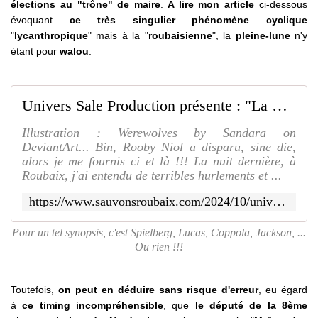
élections au "trône" de maire
.
A lire mon article
ci-dessous
évoquant
ce très singulier phénomène cyclique
"
lycanthropique
" mais à la "
roubaisienne
", la
pleine-lune
n'y
étant pour
walou
.
Univers Sale Production présente : "La Nuit Des Roubaignots-Garous... Le Enième Retour" !!! - SAUVONS ROUBAIX
Illustration : Werewolves by Sandara on
DeviantArt... Bin, Rooby Niol a disparu, sine die,
alors je me fournis ci et là !!! La nuit dernière, à
Roubaix, j'ai entendu de terribles hurlements et ...
https://www.sauvonsroubaix.com/2024/10/univers-sale-production-presente-la-nuit-des-roubaignots-garous.le-enieme-retour.html
Pour un tel synopsis, c'est Spielberg, Lucas, Coppola, Jackson, ...
Ou rien !!!
Toutefois,
on peut en déduire sans risque d'erreur
, eu égard
à
ce timing incompréhensible
, que
le député de la 8ème