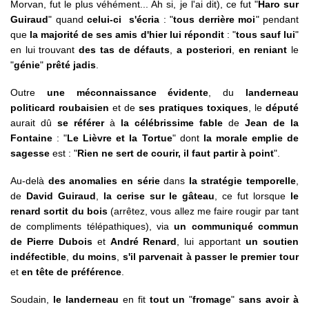
Morvan, fut le plus véhément... Ah si, je l'ai dit), ce fut "
Haro sur
Guiraud
" quand
celui-ci s'écria
: "
tous derrière moi
" pendant
que
la majorité de ses amis d'hier lui répondit
: "
tous sauf lui
"
en lui trouvant
des tas de défauts
,
a posteriori
,
en reniant
le
"
génie
"
prêté jadis
.
Outre
une méconnaissance évidente
, du
landerneau
politicard roubaisien
et de
ses pratiques toxiques
, le
député
aurait dû
se référer
à
la célébrissime fable
de
Jean de la
Fontaine
: "
Le Lièvre et la Tortue
" dont
la morale emplie de
sagesse
est : "
Rien ne sert de courir, il faut partir à point
".
Au-delà
des anomalies en série
dans
la stratégie temporelle
,
de
David Guiraud
,
la cerise sur le gâteau
, ce fut lorsque
le
renard sortit du bois
(arrêtez, vous allez me faire rougir par tant
de compliments télépathiques), via
un communiqué commun
de Pierre Dubois
et
André Renard
, lui apportant
un soutien
indéfectible
,
du moins
,
s'il parvenait à passer le premier tour
et
en tête de préférence
.
Soudain,
le landerneau
en fit
tout un
"
fromage
"
sans avoir à