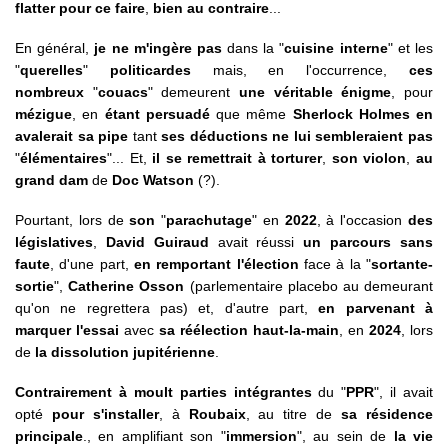
flatter pour ce faire
,
bien au contraire
...
En général,
je ne m'ingère pas
dans la "
cuisine interne
" et les
"
querelles
"
politicardes
mais, en l'occurrence,
ces
nombreux
"
couacs
" demeurent
une véritable énigme
, pour
mézigue
, en
étant persuadé
que même
Sherlock Holmes
en
avalerait sa pipe
tant
ses déductions ne lui sembleraient pas
"
élémentaires
"... Et,
il se remettrait à torturer
,
son violon
,
au
grand dam
de
Doc Watson
(?).
Pourtant, lors de
son
"
parachutage
" en
2022
, à l'occasion
des
législatives
,
David Guiraud
avait réussi
un parcours sans
faute
, d'une part,
en remportant l'élection
face à la "
sortante-
sortie
",
Catherine Osson
(parlementaire placebo au demeurant
qu'on ne regrettera pas) et, d'autre part,
en parvenant à
marquer l'essai
avec
sa réélection haut-la-main
, en
2024
, lors
de
la dissolution jupitérienne
.
Contrairement à moult parties intégrantes
du "
PPR
", il avait
opté
pour s'installer
, à
Roubaix
, au titre de
sa résidence
principale
., en amplifiant son "
immersion
", au sein de
la vie