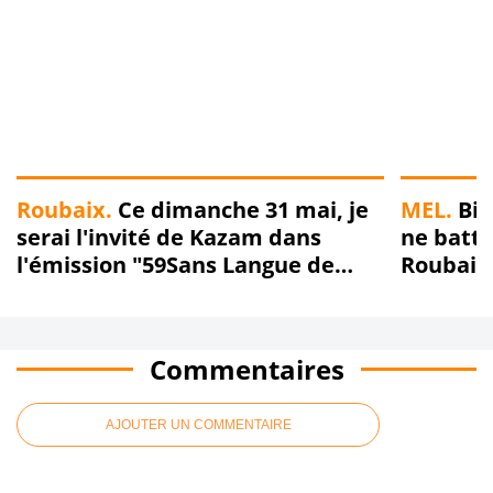
Roubaix.
Ce dimanche 31 mai, je
MEL.
Bie
serai l'invité de Kazam dans
ne battra
l'émission "59Sans Langue de
Roubaign
Bois" sur Radio Boomerang !!!
Roubais
nos oign
Commentaires
AJOUTER UN COMMENTAIRE