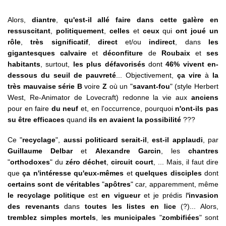
Alors,
diantre
,
qu'est-il allé faire dans cette galère en
ressuscitant
,
politiquement
,
celles
et
ceux
qui
ont joué un
rôle
,
très significatif
,
direct
et/ou
indirect
, dans
les
gigantesques calvaire
et
déconfiture
de
Roubaix
et
ses
habitants
, surtout,
les plus défavorisés
dont
46% vivent en-
dessous du seuil de pauvreté
...
Objectivement,
ça vire
à
la
très mauvaise série B
voire
Z
où un "
savant-fou
" (style Herbert
West, Re-Animator de Lovecraft) redonne la vie aux
anciens
pour en faire
du neuf
et, en l'occurrence, pourquoi
n'ont-ils pas
su être efficaces
quand
ils en avaient la possibilité
???
Ce "
recyclage
",
aussi politicard serait-il
,
est-il applaudi
, par
Guillaume Delbar
et
Alexandre Garcin
, les
chantres
"
orthodoxes
" du
zéro
déchet
,
circuit court
, ... Mais, il faut dire
que
ça n'intéresse qu'eux-mêmes
et
quelques disciples
dont
certains sont de véritables
"
apôtres
" car, apparemment, même
le recyclage politique
est
en vigueur
et je prédis l
'invasion
des revenants
dans
toutes les listes en lice
(?)... Alors,
tremblez simples mortels
, l
es municipales
"
zombifiées
" sont