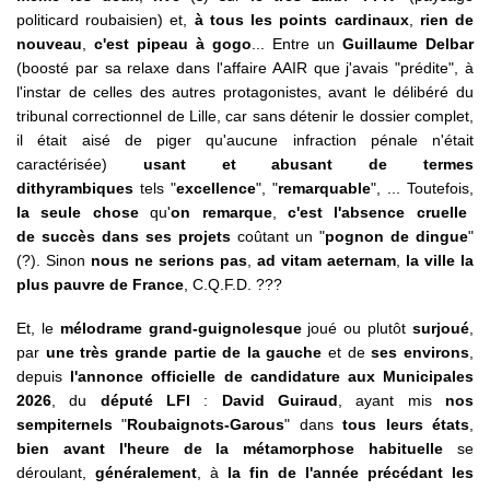
politicard roubaisien) et,
à tous les points cardinaux
,
rien de
nouveau
,
c'est pipeau à gogo
... Entre un
Guillaume Delbar
(boosté par sa relaxe dans l'affaire AAIR que j'avais "prédite", à
l'instar de celles des autres protagonistes, avant le délibéré du
tribunal correctionnel de Lille, car sans détenir le dossier complet,
il était aisé de piger qu'aucune infraction pénale n'était
caractérisée)
usant et abusant de termes
dithyrambiques
tels "
excellence
", "
remarquable
", ... Toutefois,
la seule chose
qu'
on remarque
,
c'est l'absence cruelle
de succès dans ses projets
coûtant un "
pognon de dingue
"
(?). Sinon
nous ne serions pas
,
ad vitam aeternam
,
la ville la
plus pauvre de France
, C.Q.F.D. ???
Et, le
mélodrame grand-guignolesque
joué ou plutôt
surjoué
,
par
une très grande partie de la gauche
et de
ses environs
,
depuis
l'annonce officielle de candidature aux Municipales
2026
, du
député LFI
:
David Guiraud
, ayant mis
nos
sempiternels
"
Roubaignots-Garous
" dans
tous leurs états
,
bien avant l'heure de la métamorphose habituelle
se
déroulant,
généralement
, à
la fin de l'année précédant les