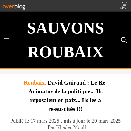
MENU
SAUVONS
ROUBAIX
Roubaix.
David Guiraud : Le Re-
Animator de la politique... Ils
reposaient en paix... Ils les a
ressuscités !!!
Publié le 17 mars 2025 , mis à jour le 20 mars 2025
Par Khader Moulfi