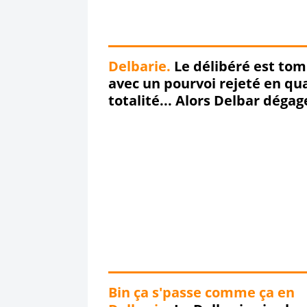
Delbarie.
Le délibéré est to
avec un pourvoi rejeté en qua
totalité... Alors Delbar dégag
dégageeeeeee !!!
Bin ça s'passe comme ça en