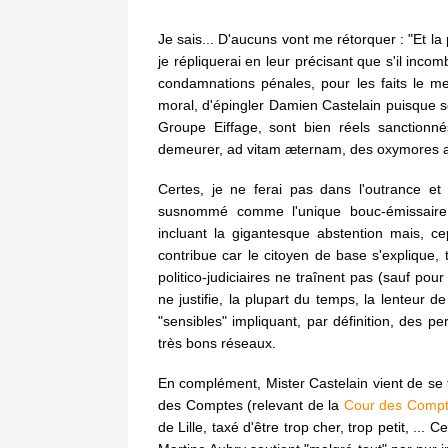
Je sais... D'aucuns vont me rétorquer : "Et l
je répliquerai en leur précisant que s'il inco
condamnations pénales, pour les faits le met
moral, d'épingler Damien Castelain puisque s
Groupe Eiffage, sont bien réels sanctionné
demeurer, ad vitam
æternam
, des oxymores am
Certes, je ne ferai pas dans l'outrance et 
susnommé comme l'unique bouc-émissaire 
incluant la gigantesque abstention mais, ce
contribue car le citoyen de base s'explique, tr
politico-judiciaires ne traînent pas (sauf pou
ne justifie, la plupart du temps, la lenteur d
"sensibles" impliquant, par définition, des pe
très bons réseaux.
En complément, Mister Castelain vient de se
des Comptes (relevant de la
Cour des Comp
de Lille, taxé d'être trop cher, trop petit, ...