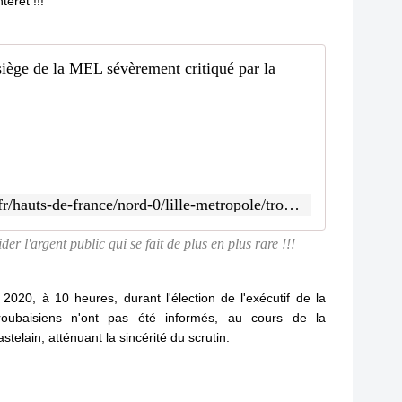
térêt !!!
a
m
a
l
Trop cher
d
o
M
n
é
n
d
e
i
p
a
o
c
https://france3-regions.francetvinfo.fr/hauts-de-france/nord-0/lille-metropole/trop-cher-trop-petit-nouveau-siege-mel-severement-critiquee-chambre-regionale-comptes-1775461.html
i
i
t
t
der l'argent public qui se fait de plus en plus rare !!!
e
é
v
s
i
d
t 2020, à 10 heures, durant l'élection de l'exécutif de la
n
é
e
roubaisiens n'ont pas été informés, au cours de la
v
,
o
elain, atténuant la sincérité du scrutin.
c
i
o
l
n
e