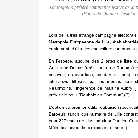
J'ai toujours préféré l'ambiance festive de la 
(Photo de Damien Castelain 
Lors de la très étrange campagne électorale
Métropole Européenne de Lille, était abordée, 
également, d'élire les conseillers communauta
En l'espèce, aucune des 2 têtes de liste qu
Guillaume Delbar (réélu maire de Roubaix) et
en avoir, en overdose, pendant six ans), n'o
interviews diffusés, par les médias, leur 
Néanmoins, l'ingérence de Martine Aubry (Ti
prévisible pour "Roubaix en Commun" (?).
L'option du premier édile roubaisien recondu
Baroeul), tandis que la maire de Lille contesté
pour 227 votes de plus, soutient Damien Cast
Mélantois, avec deux mises en examen).