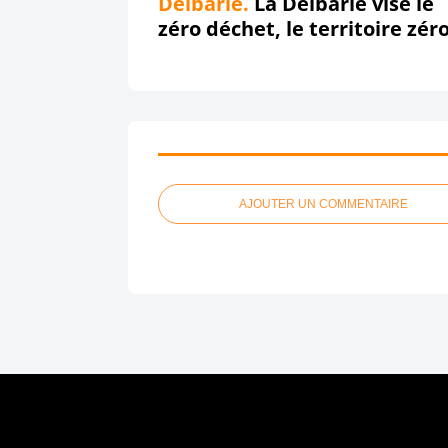
Delbarie.
La Delbarie vise le
zéro déchet, le territoire zér
chômeur de longue durée, ...
Mais ne mérite qu'un zéro
pointé in fine !!!
AJOUTER UN COMMENTAIRE