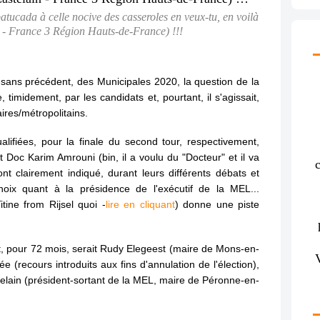
batucada à celle nocive des casseroles en veux-tu, en voilà
- France 3 Région Hauts-de-France) !!!
 sans précédent, des Municipales 2020, la question de la
timidement, par les candidats et, pourtant, il s'agissait,
ires/métropolitains.
alifiées, pour la finale du second tour, respectivement,
 Doc Karim Amrouni (bin, il a voulu du "Docteur" et il va
c
nt clairement indiqué, durant leurs différents débats et
choix quant à la présidence de l'exécutif de la MEL...
tine from Rijsel quoi -
lire en cliquant
) donne une piste
it, pour 72 mois, serait Rudy Elegeest (maire de Mons-en-
e (recours introduits aux fins d'annulation de l'élection),
elain (président-sortant de la MEL, maire de Péronne-en-