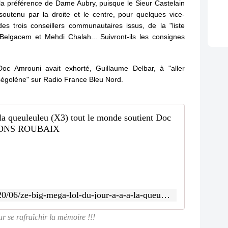
 la préférence de Dame Aubry, puisque le Sieur Castelain
 soutenu par la droite et le centre, pour quelques vice-
s trois conseillers communautaires issus, de la "liste
Belgacem et Mehdi Chalah... Suivront-ils les consignes
oc Amrouni avait exhorté, Guillaume Delbar, à "aller
"ségolène" sur Radio France Bleu Nord.
Ze big m
J
e
s
u
i
s
http://www.sauvonsroubaix.com/2020/06/ze-big-mega-lol-du-jour-a-a-a-la-queuleuleu-x3-tout-le-monde-soutient-doc-amrouni-a-la-queuleuleu.html
p
e
our se rafraîchir la mémoire !!!
r