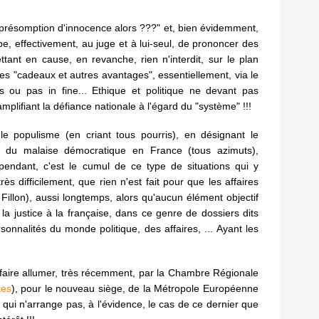
s
u
a présomption d'innocence alors ???" et, bien évidemment,
a
mbe, effectivement, au juge et à lui-seul, de prononcer des
d
é
tant en cause, en revanche, rien n'interdit, sur le plan
q
es "cadeaux et autres avantages", essentiellement, via le
u
s ou pas in fine... Ethique et politique ne devant pas
e
plifiant la défiance nationale à l'égard du "système" !!!
S
é
le populisme (en criant tous pourris), en désignant le
g
du malaise démocratique en France (tous azimuts),
o
pendant, c'est le cumul de ce type de situations qui y
l
ès difficilement, que rien n'est fait pour que les affaires
è
r Fillon), aussi longtemps, alors qu'aucun élément objectif
n
e la justice à la française, dans ce genre de dossiers dits
e
rsonnalités du monde politique, des affaires, ... Ayant les
R
o
y
a
 faire allumer, très récemment, par la Chambre Régionale
l
tes
), pour le nouveau siège, de la Métropole Européenne
,
 Ce qui n'arrange pas, à l'évidence, le cas de ce dernier que
l