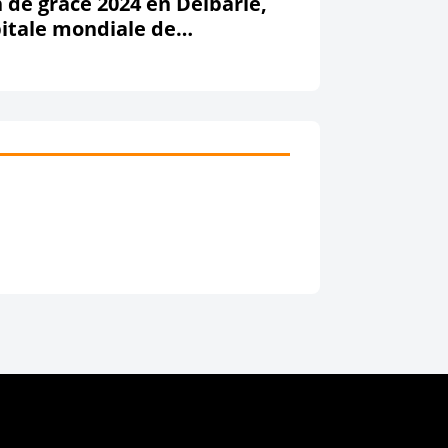
n de grâce 2024 en Delbarie,
itale mondiale de
nfumage avant le grand
allage !!!