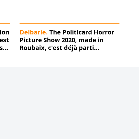
ion
Delbarie.
The Politicard Horror
'est
Picture Show 2020, made in
s
Roubaix, c'est déjà parti
,
(Chapitre 1) !!!
s-