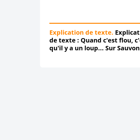
Explication de texte.
Explicat
de texte : Quand c'est flou, c
qu'il y a un loup... Sur Sauvon
Roubaix, quand ça paraît flou
c'est qu'il y a des Roubaignot
Garous dans le coup !!!