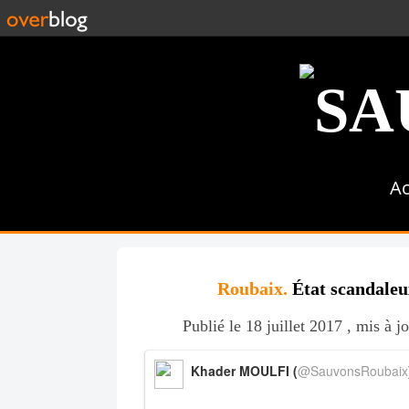
Ac
Roubaix.
État scandaleux
Publié le 18 juillet 2017 , mis à j
Khader MOULFI (
@SauvonsRoubaix