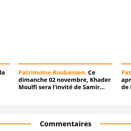
nos oignons ???
la
Patrimoine Roubaisien.
Ce
Pat
dimanche 02 novembre, Khader
apr
Moulfi sera l'invité de Samir
de 
Ouanès, sur Radio Boomerang,
app
pour une émission spéciale Parc
Amr
des Sports de Roubaix !!!
Commentaires