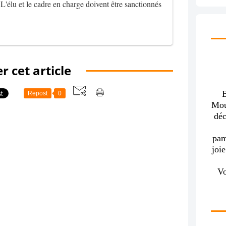
. L'élu et le cadre en charge doivent être sanctionnés
r cet article
B
Repost
0
Mou
déc
pam
joi
Vo