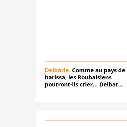
Delbarie.
Comme au pays de 
harissa, les Roubaisiens
pourront-ils crier... Delbar
dégage, dégageeee le 26
novembre ???