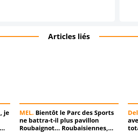
Articles liés
 je
MEL.
Bientôt le Parc des Sports
Del
ne battra-t-il plus pavillon
ave
Roubaignot... Roubaisiennes,
tot
Roubaisiens, MEL-ons-nous de
dég