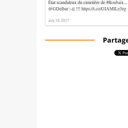
État scandaleux du cimetière de
#Roubaix
..
@GDelbar
:-(( !!!
https://t.co/GIAMILe3zg
July 18, 2017
Partage