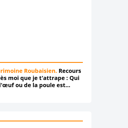
rimoine Roubaisien.
Recours
ès moi que je t'attrape : Qui
l'œuf ou de la poule est
aru en premier... Karim
ouni ou Khader Moulfi ???