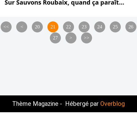
Sur Sauvons Roubaix, quand ça paraît
flou, c'est qu'il y a des Roubaignots-
Garous dans le coup !!!
10
<<
<
20
21
22
23
24
25
26
27
>
>>
Thème Magazine - Hébergé par
Overblog
Voir le profil de
Sauvons-Roubaix
sur le portail
Overblog
Top articles
Contact
Signaler un abus