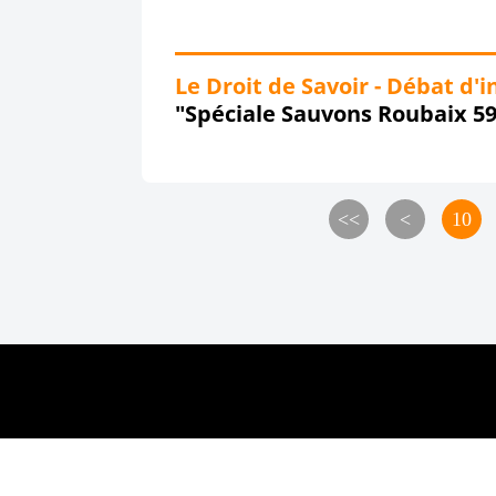
Le Droit de Savoir - Débat d'i
"Spéciale Sauvons Roubaix 59S
<<
<
10
Voir le profil de
Sauvons-Roubaix
sur le portail O