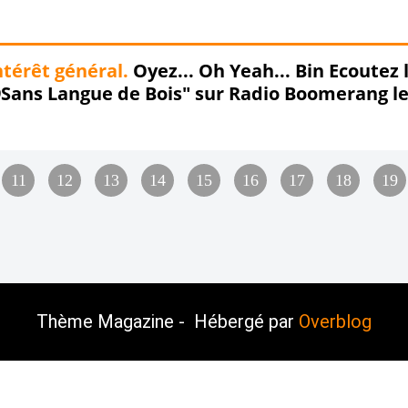
ntérêt général.
Oyez... Oh Yeah... Bin Ecoutez l
ans Langue de Bois" sur Radio Boomerang le 02
11
12
13
14
15
16
17
18
19
Thème Magazine - Hébergé par
Overblog
verblog
Top articles
Contact
Signaler un abu
Préférences cookies