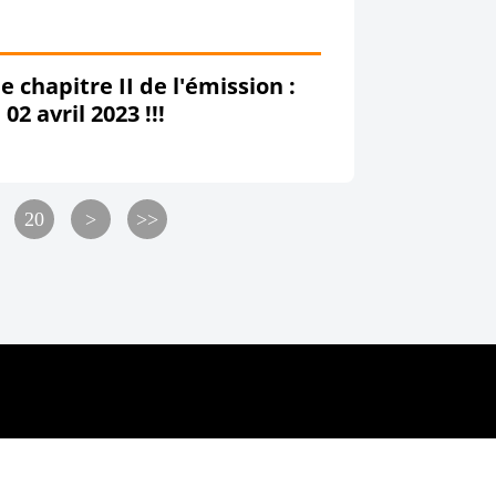
e chapitre II de l'émission :
 avril 2023 !!!
20
>
>>
s
C.G.U.
Cookies et données personnelles