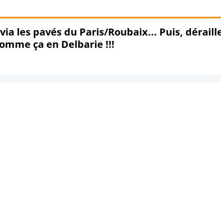
ia les pavés du Paris/Roubaix... Puis, déraill
comme ça en Delbarie !!!