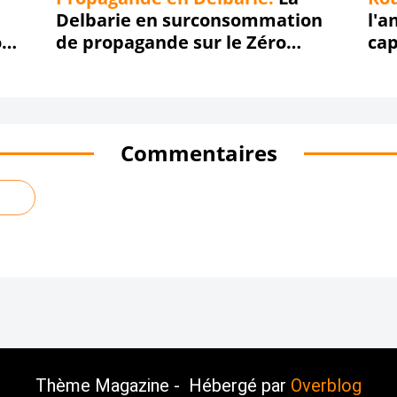
m
Delbarie en surconsommation
l'a
ê
o
de propagande sur le Zéro
cap
m
Déchet... Comm' d'habitude !!!
l'e
e
déb
,
j
e
p
Commentaires
r
o
c
r
a
s
t
i
n
a
i
s
,
Thème Magazine - Hébergé par
Overblog
m