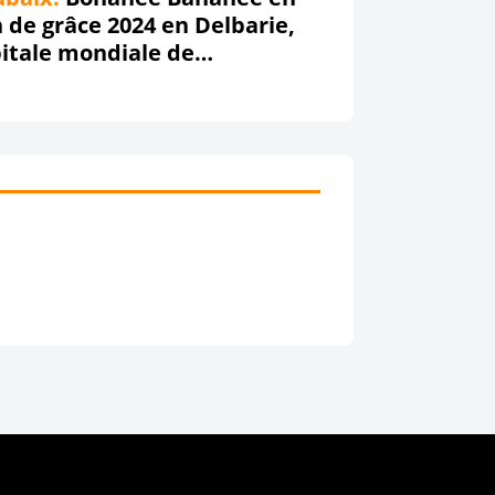
n de grâce 2024 en Delbarie,
itale mondiale de
nfumage avant le grand
allage !!!