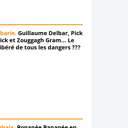
barie.
Guillaume Delbar, Pick
ick et Zouggagh Gram... Le
ibéré de tous les dangers ???
baix.
Bonanée Bananée en