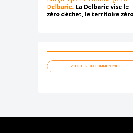
Delbarie.
La Delbarie vise le
zéro déchet, le territoire zér
chômeur de longue durée, ...
Mais ne mérite qu'un zéro
pointé in fine !!!
AJOUTER UN COMMENTAIRE