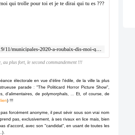
Municipal
U
n
E
t
r
o
http://www.sauvonsroubaix.com/2019/11/municipales-2020-a-roubaix-dis-moi-qui-trolle-pour-toi-et-je-te-dirai-qui-tu-es.html
l
l
e, au plus fort, le second commandement !!!
e
n
f
ance électorale en vue d'élire l'édile, de la ville la plus
r
rueuse parade : "The Politicard Horror Picture Show",
é
n
s, d'alimentaires, de polymorphals, ... Et, of course, de
é
lien
) !!!
s
i
st pas forcément anonyme, il peut sévir sous son vrai nom
e
prend pas, exclusivement, à ses rivaux en lice mais, bien
m
as d'accord, avec son "candidat", en usant de toutes les
a
.).