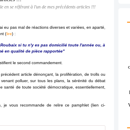
en se référant à l'un de mes précédents articles !!!
ai eu pas mal de réactions diverses et variées, en aparté,
nt (
lire
) :
 Roubaix si tu n'y es pas domicilié toute l'année ou, à
é en qualité de pièce rapportée"
ustifient le second commandement.
c
n précédent article dénonçant, la prolifération, de trolls ou
) venant polluer, sur tous les plans, la sérénité du débat
nne santé de toute société démocratique, essentiellement,
n, je vous recommande de relire ce pamphlet (lien ci-