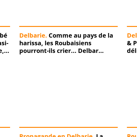
l
l
S
a
t
a
mbé
Delbarie.
Comme au pays de la
Del
n
si-
harissa, les Roubaisiens
& P
a
e,
pourront-ils crier... Delbar
dél
s
!
dégage, dégageeee le 26
!
novembre ???
!
F
i
d
è
l
e
à
m
o
i
Propagande en Delbarie.
La
Rou
-