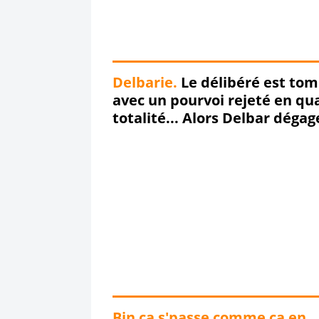
Delbarie.
Le délibéré est to
avec un pourvoi rejeté en qua
totalité... Alors Delbar dégag
dégageeeeeee !!!
Bin ça s'passe comme ça en