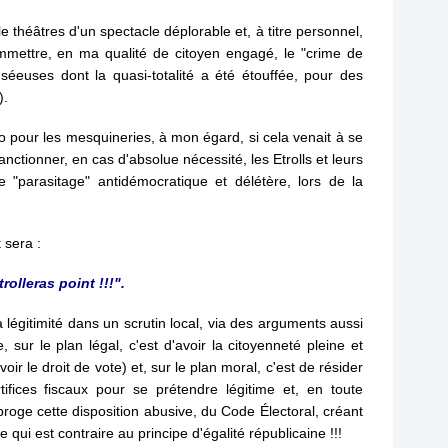
l
v
 théâtres d'un spectacle déplorable et, à titre personnel,
e
ommettre, en ma qualité de citoyen engagé, le "crime de
i
éeuses dont la quasi-totalité a été étouffée, pour des
l
).
l
a
ro pour les mesquineries, à mon égard, si cela venait à se
n
sanctionner, en cas d'absolue nécessité, les Etrolls et leurs
t
le "parasitage" antidémocratique et délétère, lors de la
e
p
!
o
u
sera :
r
l
rolleras point !!!".
e
d
a légitimité dans un scrutin local, via des arguments aussi
é
 sur le plan légal, c'est d'avoir la citoyenneté pleine et
b
voir le droit de vote) et, sur le plan moral, c'est de résider
a
rtifices fiscaux pour se prétendre légitime et, en toute
t
 abroge cette disposition abusive, du Code Électoral, créant
d
 qui est contraire au principe d'égalité républicaine !!!
é