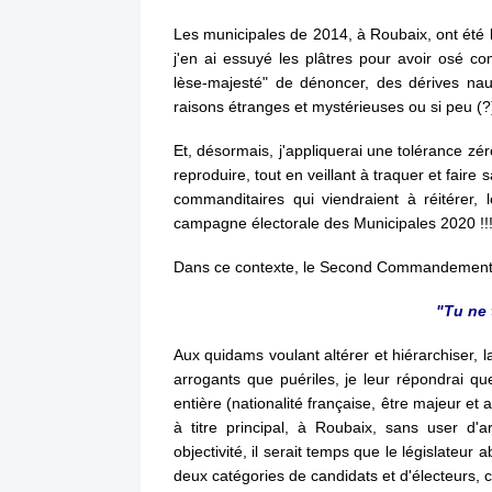
Les municipales de 2014, à Roubaix, ont été le
j'en ai essuyé les plâtres pour avoir osé c
lèse-majesté" de dénoncer, des dérives naus
raisons étranges et mystérieuses ou si peu (?
Et, désormais, j'appliquerai une tolérance zé
reproduire, tout en veillant à traquer et faire 
commanditaires qui viendraient à réitérer, 
campagne électorale des Municipales 2020 !!
Dans ce contexte, le Second Commandement 
"Tu ne t
Aux quidams voulant altérer et hiérarchiser, l
arrogants que puériles, je leur répondrai que,
entière (nationalité française, être majeur et a
à titre principal, à Roubaix, sans user d'a
objectivité, il serait temps que le législateur
deux catégories de candidats et d'électeurs, ce