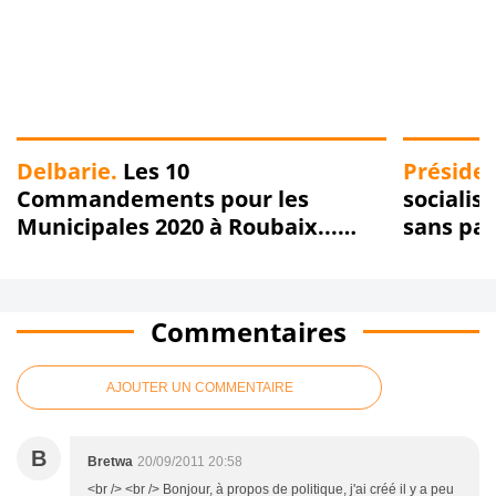
Delbarie.
Les 10
Présiden
Commandements pour les
socialis
Municipales 2020 à Roubaix...
sans par
Second Commandement : Tu ne
trolleras point !!!
Commentaires
AJOUTER UN COMMENTAIRE
B
Bretwa
20/09/2011 20:58
<br /> <br /> Bonjour, à propos de politique, j'ai créé il y a peu