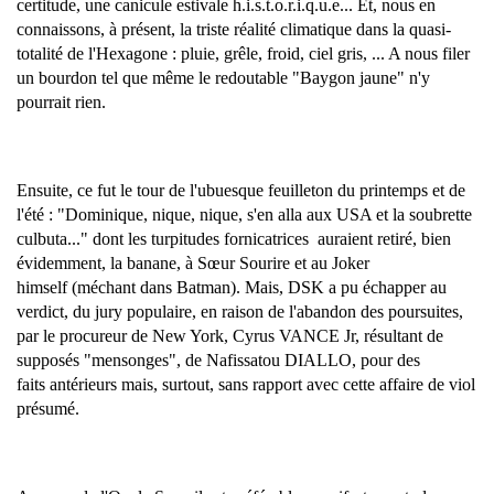
certitude, une canicule estivale h.i.s.t.o.r.i.q.u.e... Et, nous en
connaissons, à présent, la triste réalité climatique dans la quasi-
totalité de l'Hexagone : pluie, grêle, froid, ciel gris, ... A nous filer
un bourdon tel que même le redoutable "Baygon jaune" n'y
pourrait rien.
Ensuite, ce fut le tour de l'ubuesque feuilleton du printemps et de
l'été : "Dominique, nique, nique, s'en alla aux USA et la soubrette
culbuta..." dont les turpitudes fornicatrices auraient retiré, bien
évidemment, la banane, à Sœur Sourire et au Joker
himself (méchant dans Batman). Mais, DSK a pu échapper au
verdict, du jury populaire, en raison de l'abandon des poursuites,
par le procureur de New York, Cyrus VANCE Jr, résultant de
supposés "mensonges", de Nafissatou DIALLO, pour des
faits antérieurs mais, surtout, sans rapport avec cette affaire de viol
présumé.