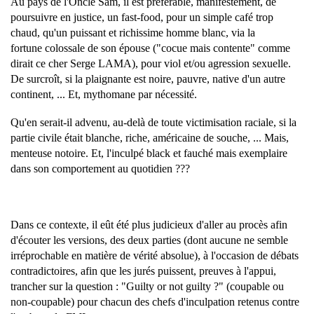
Au pays de l'Oncle Sam, il est préférable, manifestement, de
poursuivre en justice, un fast-food, pour un simple café trop
chaud, qu'un puissant et richissime homme blanc, via la
fortune colossale de son épouse ("cocue mais contente" comme
dirait ce cher Serge LAMA), pour viol et/ou agression sexuelle.
De surcroît, si la plaignante est noire, pauvre, native d'un autre
continent, ... Et, mythomane par nécessité.
Qu'en serait-il advenu, au-delà de toute victimisation raciale, si la
partie civile était blanche, riche, américaine de souche, ... Mais,
menteuse notoire. Et, l'inculpé black et fauché mais exemplaire
dans son comportement au quotidien ???
Dans ce contexte, il eût été plus judicieux d'aller au procès afin
d'écouter les versions, des deux parties (dont aucune ne semble
irréprochable en matière de vérité absolue), à l'occasion de débats
contradictoires, afin que les jurés puissent, preuves à l'appui,
trancher sur la question : "Guilty or not guilty ?" (coupable ou
non-coupable) pour chacun des chefs d'inculpation retenus contre