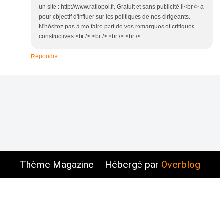
un site : http://www.ratiopol.fr. Gratuit et sans publicité il<br /> a
pour objectif d'influer sur les politiques de nos dirigeants.
N'hésitez pas à me faire part de vos remarques et critiques
constructives.<br /> <br /> <br /> <br />
Répondre
Thème Magazine - Hébergé par
Overblog
Voir le profil de
Sauvons-Roubaix
sur le portail
Overblog
Top articles
Contact
Signaler un abus