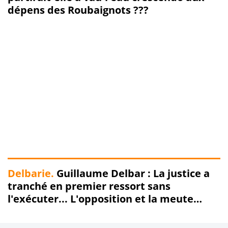
dépens des Roubaignots ???
Delbarie.
Guillaume Delbar : La justice a
tranché en premier ressort sans
l'exécuter... L'opposition et la meute
veulent-elles le décapiter avant l'issue
finale des procès ???