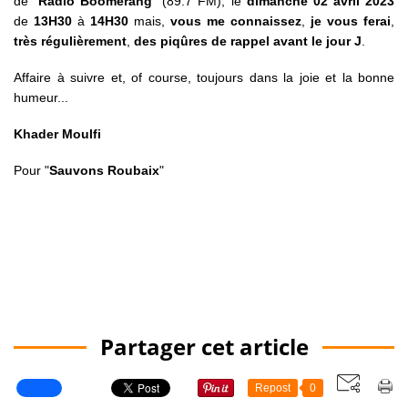
de "
Radio Boomerang
" (89.7 FM), le
dimanche 02 avril 2023
de
13H30
à
14H30
mais,
vous me connaissez
,
je vous ferai
,
très
régulièrement
,
des piqûres de rappel avant le jour J
.
Affaire à suivre et, of course, toujours dans la joie et la bonne
humeur...
Khader Moulfi
Pour "
Sauvons Roubaix
"
Partager cet article
Repost
0