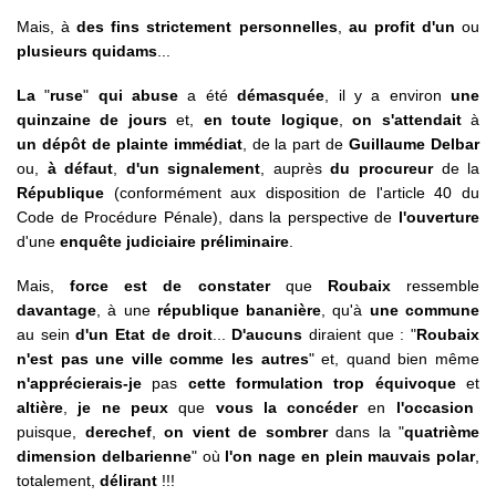
Mais, à
des fins strictement personnelles
,
au profit d'un
ou
plusieurs quidams
...
La
"
ruse
"
qui abuse
a été
démasquée
, il y a environ
une
quinzaine de jours
et,
en toute logique
,
on s'attendait
à
un dépôt de plainte immédiat
, de la part de
Guillaume Delbar
ou,
à défaut
,
d'un signalement
, auprès
du procureur
de la
République
(conformément aux disposition de l'article 40 du
Code de Procédure Pénale), dans la perspective de
l'ouverture
d'une
enquête judiciaire préliminaire
.
Mais,
force est de constater
que
Roubaix
ressemble
davantage
, à
une
république bananière
, qu'à
une commune
au sein
d'un Etat de droit
...
D'aucuns
diraient que : "
Roubaix
n'est pas une ville comme les autres
" et, quand bien même
n'apprécierais-je
pas
cette formulation trop équivoque
et
altière
,
je ne peux
que
vous la concéder
en
l'occasion
puisque,
derechef
,
on vient de sombrer
dans la
"
quatrième
dimension delbarienne
" où
l'on nage en plein mauvais polar
,
totalement,
délirant
!!!