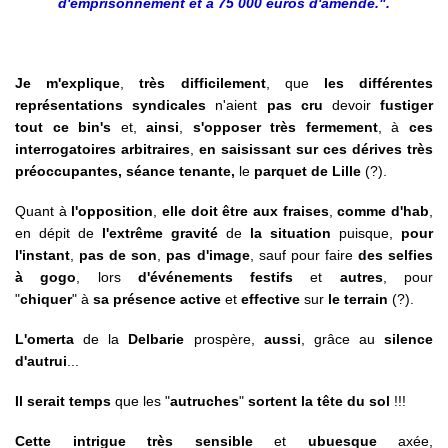
d'emprisonnement et à 75 000 euros d'amende.".
Je m'explique
,
très difficilement
, que
les différentes
représentations syndicales
n'aient
pas cru
devoir
fustiger
tout ce bin's
et,
ainsi
,
s'opposer très fermement
, à
ces
interrogatoires arbitraires
,
en saisissant sur ces dérives très
préoccupantes, séance tenante,
le
parquet de Lille
(?).
Quant à
l'opposition
,
elle doit être aux fraises
,
comme d'hab
,
en dépit de
l'extrême gravité
de
la situation
puisque,
pour
l'instant
,
pas de son
,
pas d'image
, sauf pour faire
des selfies
à gogo
, lors
d'événements festifs
et
autres
,
pour
"
chiquer
" à
sa présence active
et
effective
sur
le terrain
(?).
L'omerta
de la
Delbarie
prospère,
aussi
, grâce au
silence
d'autrui
...
Il serait temps
que les "
autruches
"
sortent la tête du sol
!!!
Cette intrigue très sensible
et
ubuesque
axée,