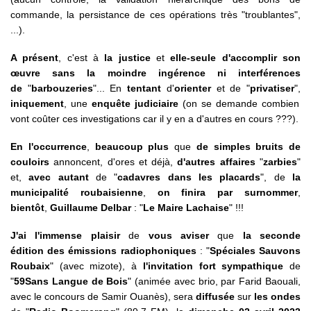
commande, la persistance de ces opérations très "troublantes",
...).
A présent
, c'est à
la justice
et
elle-seule d'accomplir son
œuvre sans la moindre ingérence ni interférences
de
"
barbouzeries
"... En
tentant
d'
orienter
et de "
privatiser
",
iniquement
, une
enquête judiciaire
(on se demande combien
vont coûter ces investigations car il y en a d'autres en cours ???).
En l'occurrence
,
beaucoup plus
que
de simples bruits de
couloirs
annoncent, d'ores et déjà,
d'autres affaires
"
zarbies
"
et,
avec autant
de "
cadavres dans les placards
", de
la
municipalité roubaisienne
,
on finira
par surnommer
,
bientôt
,
Guillaume Delbar
: "
Le Maire Lachaise
" !!!
J'ai l'immense plaisir
de
vous aviser
que
la seconde
édition des émissions radiophoniques
: "
Spéciales Sauvons
Roubaix
" (avec mizote), à
l'invitation fort sympathique
de
"
59Sans Langue de Bois
" (animée avec brio, par Farid Baouali,
avec le concours de Samir Ouanès), sera
diffusée
sur
les ondes