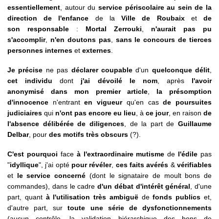
essentiellement
, autour du
service périscolaire au sein de la
direction de l'enfance
de la
Ville de Roubaix
et
de
son responsable
:
Mortal Zerrouki
,
n'aurait pas pu
s'accomplir
,
n'en doutons pas
,
sans le concours de tierces
personnes internes
et
externes
.
Je précise
ne pas
déclarer coupable
d'un
quelconque délit
,
cet individu
dont
j'ai dévoilé le nom
, après
l'avoir
anonymisé dans mon premier article
,
la présomption
d'innocence
n'entrant
en vigueur
qu'en cas
de poursuites
judiciaires
qui
n'ont pas encore eu lieu
, à
ce jour
, en raison
de
l'absence délibérée de diligences
, de la part de
Guillaume
Delbar
, pour
des motifs très obscurs
(?).
C'est pourquoi
face
à l'extraordinaire mutisme
de
l'édile
pas
"
idyllique
", j'ai opté
pour révéler
,
ces faits avérés
&
vérifiables
et
le service concerné
(dont le signataire de moult bons de
commandes), dans le cadre
d'un débat d'intérêt général
, d'une
part, quant
à l'utilisation très ambiguë
de
fonds publics
et,
d'autre part, sur
toute une série de dysfonctionnements
(aucun contrôle, la validation hiérarchique des bons de