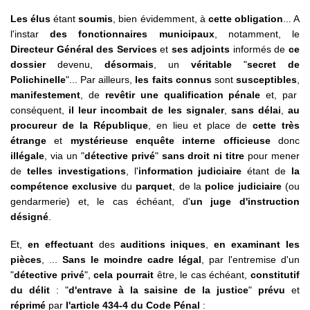
Les élus
étant
soumis
, bien évidemment, à
cette obligation
... A
l'instar
des fonctionnaires municipaux
, notamment, le
Directeur Général des Services
et
ses adjoints
informés de
ce
dossier
devenu,
désormais
,
un
véritable
"
secret de
Polichinelle
"... Par ailleurs,
les faits connus
sont
susceptibles
,
manifestement
,
de
revêtir une qualification pénale
et, par
conséquent,
il leur incombait de les signaler
,
sans délai
,
au
procureur de la République
, en lieu et place de
cette très
étrange
et
mystérieuse enquête interne officieuse
donc
illégale
, via un "
détective
privé
"
sans droit ni titre
pour mener
de
telles investigations
, l'
information judiciaire
étant de
la
compétence exclusive
du
parquet
, de la
police judiciaire
(ou
gendarmerie) et, le cas échéant, d'
un juge d'instruction
désigné
.
Et,
en effectuant
des
auditions iniques
,
en examinant les
pièces
, ...
Sans le moindre cadre légal
, par l'entremise d'un
"
détective privé
",
cela pourrait
être, le cas échéant,
constitutif
du délit
: "
d'entrave à la saisine de la justice
"
prévu
et
réprimé
par
l'article 434-4 du Code Pénal
: