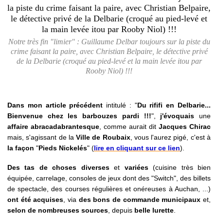
Notre très fin "limier" : Guillaume Delbar toujours sur la piste du
crime faisant la paire, avec Christian Belpaire, le détective privé
de la Delbarie (croqué au pied-levé et la main levée itou par
Rooby Niol) !!!
Dans mon article précédent
intitulé : "
Du rififi en Delbarie...
Bienvenue chez les barbouzes pardi !!!
",
j'évoquais
une
affaire abracadabrantesque
, comme aurait dit
Jacques Chirac
mais, s'agissant de la
Ville de Roubaix
, vous l'aurez pigé, c'est à
la façon
"
Pieds Nickelés
" (
lire en cliquant sur ce lien
).
Des tas de choses diverses
et
variées
(cuisine très bien
équipée, carrelage, consoles de jeux dont des "Switch", des billets
de spectacle, des courses régulières et onéreuses à Auchan, ...)
ont été acquises
, via
des bons de commande municipaux
et,
selon de nombreuses sources
, depuis
belle lurette
.