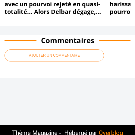
avec un pourvoi rejeté en quasi-
harissa,
totalité... Alors Delbar dégage,
pourront-
dégageeeeeee !!!
dégage, 
novembr
Commentaires
AJOUTER UN COMMENTAIRE
Thème Magazine - Hébergé par
Overblog